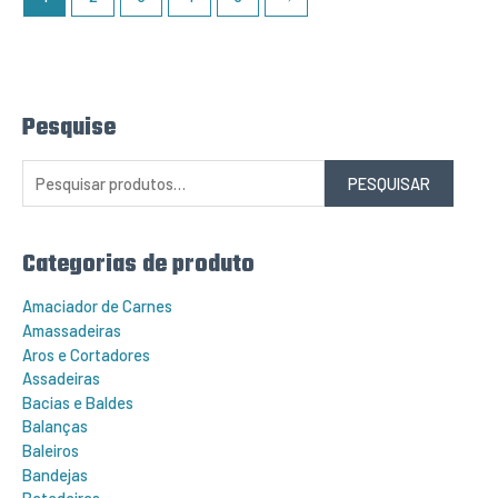
Pesquise
P
e
s
q
PESQUISAR
u
i
s
a
r
Categorias de produto
p
o
r
Amaciador de Carnes
:
Amassadeiras
Aros e Cortadores
Assadeiras
Bacias e Baldes
Balanças
Baleiros
Bandejas