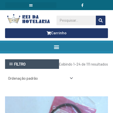
F
Ir
a
para
c
o
e
conteúdo
b
Pesquisar
o
o
k
Carrinho
FILTRO
Exibindo 1–24 de 111 resultados