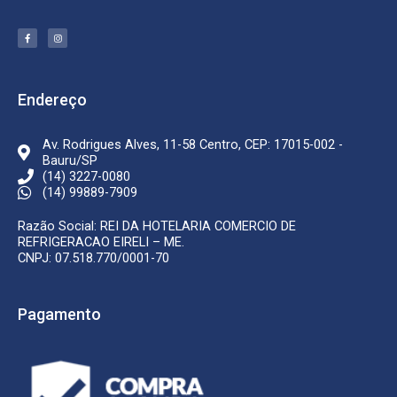
F
I
a
n
c
s
e
t
b
a
o
g
o
r
k
a
Endereço
-
m
f
Av. Rodrigues Alves, 11-58 Centro, CEP: 17015-002 -
Bauru/SP
(14) 3227-0080
(14) 99889-7909
Razão Social: REI DA HOTELARIA COMERCIO DE
REFRIGERACAO EIRELI – ME.
CNPJ: 07.518.770/0001-70
Pagamento