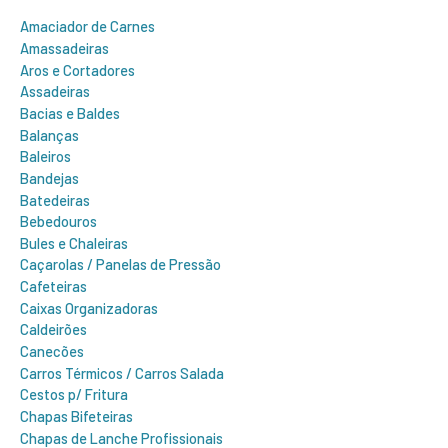
o
r
Amaciador de Carnes
:
Amassadeiras
Aros e Cortadores
Assadeiras
Bacias e Baldes
Balanças
Baleiros
Bandejas
Batedeiras
Bebedouros
Bules e Chaleiras
Caçarolas / Panelas de Pressão
Cafeteiras
Caixas Organizadoras
Caldeirões
Canecões
Carros Térmicos / Carros Salada
Cestos p/ Fritura
Chapas Bifeteiras
Chapas de Lanche Profissionais