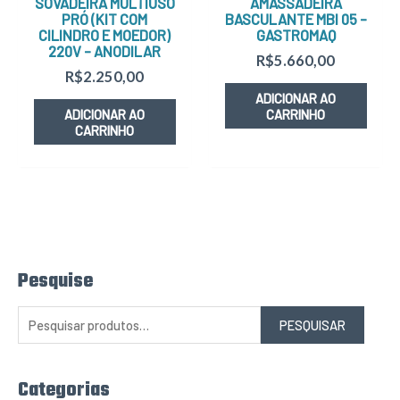
SOVADEIRA MULTIUSO
AMASSADEIRA
PRÓ (KIT COM
BASCULANTE MBI 05 –
CILINDRO E MOEDOR)
GASTROMAQ
220V – ANODILAR
R$
5.660,00
R$
2.250,00
ADICIONAR AO
ADICIONAR AO
CARRINHO
CARRINHO
Pesquise
P
e
s
q
PESQUISAR
u
i
s
a
r
Categorias
p