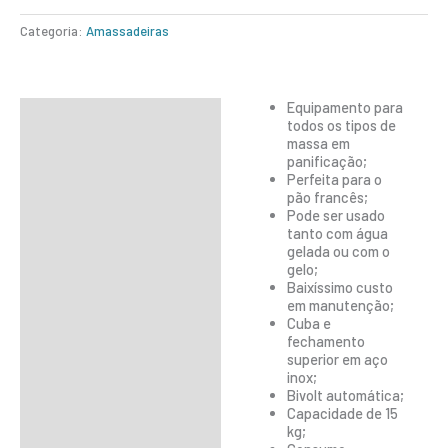
Categoria:
Amassadeiras
Equipamento para
Descrição
todos os tipos de
massa em
Informação adicional
panificação;
Perfeita para o
pão francês;
Pode ser usado
tanto com água
gelada ou com o
gelo;
Baixíssimo custo
em manutenção;
Cuba e
fechamento
superior em aço
inox;
Bivolt automática;
Capacidade de 15
kg;