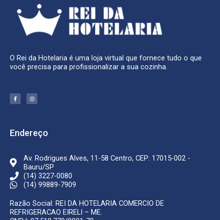
O Rei da Hotelaria é uma loja virtual que fornece tudo o que
você precisa para profissionalizar a sua cozinha.
F
I
a
n
c
s
e
t
b
a
o
g
o
r
k
a
Endereço
-
m
f
Av. Rodrigues Alves, 11-58 Centro, CEP: 17015-002 -
Bauru/SP
(14) 3227-0080
(14) 99889-7909
Razão Social: REI DA HOTELARIA COMERCIO DE
REFRIGERACAO EIRELI – ME.