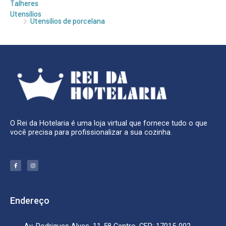
Talheres
Utensílios
Utensílios de porcelana
O Rei da Hotelaria é uma loja virtual que fornece tudo o que
você precisa para profissionalizar a sua cozinha.
F
I
a
n
c
s
e
t
b
a
o
g
o
r
k
a
Endereço
-
m
f