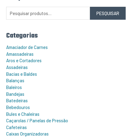
e
s
q
PESQUISAR
u
i
s
a
r
Categorias
p
o
r
Amaciador de Carnes
:
Amassadeiras
Aros e Cortadores
Assadeiras
Bacias e Baldes
Balanças
Baleiros
Bandejas
Batedeiras
Bebedouros
Bules e Chaleiras
Caçarolas / Panelas de Pressão
Cafeteiras
Caixas Organizadoras