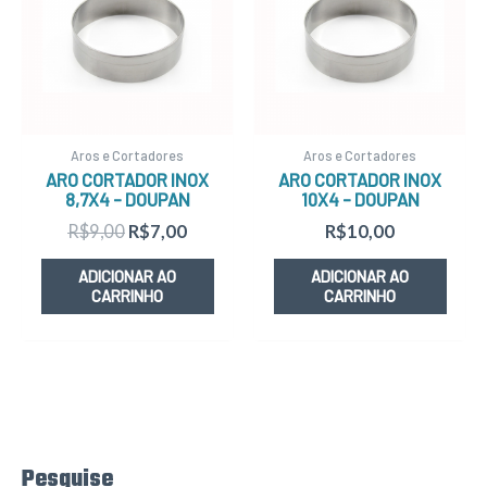
era:
é:
R$9,00.
R$7,00.
Aros e Cortadores
Aros e Cortadores
ARO CORTADOR INOX
ARO CORTADOR INOX
8,7X4 – DOUPAN
10X4 – DOUPAN
R$
9,00
R$
7,00
R$
10,00
ADICIONAR AO
ADICIONAR AO
CARRINHO
CARRINHO
Pesquise
P