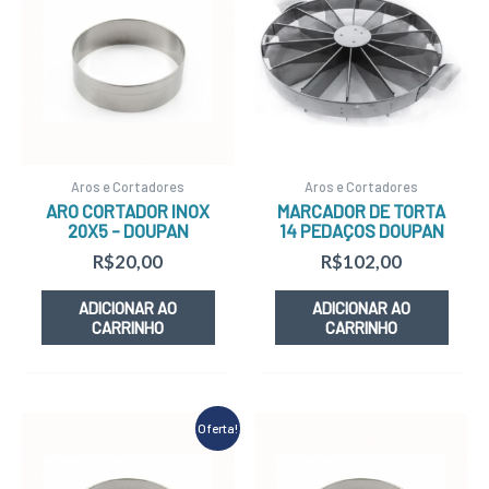
Aros e Cortadores
Aros e Cortadores
ARO CORTADOR INOX
MARCADOR DE TORTA
20X5 – DOUPAN
14 PEDAÇOS DOUPAN
R$
20,00
R$
102,00
ADICIONAR AO
ADICIONAR AO
CARRINHO
CARRINHO
O
O
Oferta!
preço
preço
original
atual