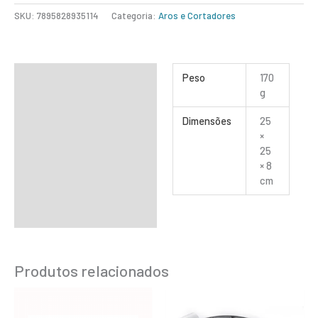
SKU:
7895828935114
Categoria:
Aros e Cortadores
Informação adicional
Peso
170
g
Dimensões
25
×
25
× 8
cm
Produtos relacionados