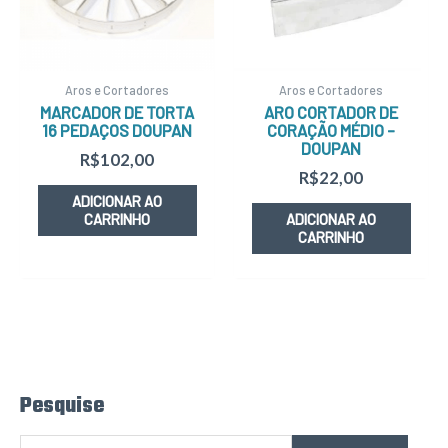
Aros e Cortadores
Aros e Cortadores
MARCADOR DE TORTA
ARO CORTADOR DE
16 PEDAÇOS DOUPAN
CORAÇÃO MÉDIO –
DOUPAN
R$
102,00
R$
22,00
ADICIONAR AO
CARRINHO
ADICIONAR AO
CARRINHO
Pesquise
P
e
s
q