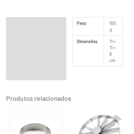
Informação adicional
Peso
100
g
Dimensões
11 ×
11 ×
6
cm
Produtos relacionados