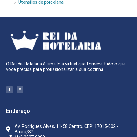
Utensílios de porcelana
O Rei da Hotelaria é uma loja virtual que fornece tudo o que
você precisa para profissionalizar a sua cozinha.
F
I
a
n
c
s
e
t
b
a
o
g
o
r
k
a
Endereço
-
m
f
Av. Rodrigues Alves, 11-58 Centro, CEP: 17015-002 -
Bauru/SP