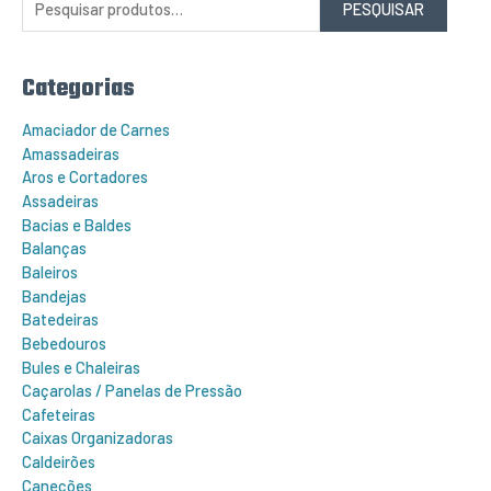
PESQUISAR
u
i
s
a
r
Categorias
p
o
r
Amaciador de Carnes
:
Amassadeiras
Aros e Cortadores
Assadeiras
Bacias e Baldes
Balanças
Baleiros
Bandejas
Batedeiras
Bebedouros
Bules e Chaleiras
Caçarolas / Panelas de Pressão
Cafeteiras
Caixas Organizadoras
Caldeirões
Canecões