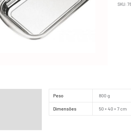
SKU:
7
mação adicional
Peso
800 g
Dimensões
50 × 40 × 7 cm