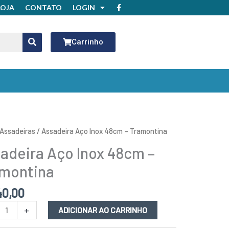
F
LOJA
CONTATO
LOGIN
a
c
e
b
o
Carrinho
o
k
eira
Assadeiras
/ Assadeira Aço Inox 48cm – Tramontina
adeira Aço Inox 48cm –
montina
ntina
40,00
idade
+
ADICIONAR AO CARRINHO