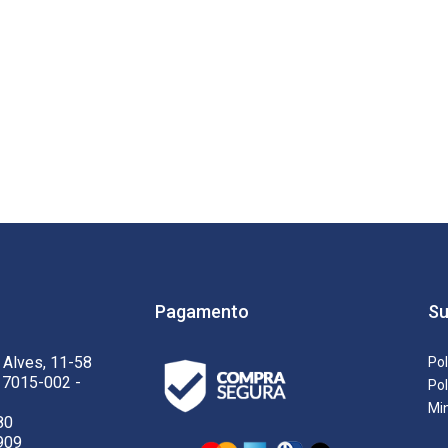
Pagamento
Su
 Alves, 11-58
Pol
17015-002 -
Pol
Mi
80
909