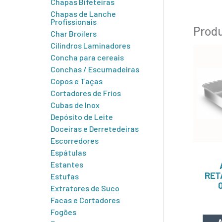
Chapas Bifeteiras
Chapas de Lanche
Profissionais
Produ
Char Broilers
Cilindros Laminadores
Concha para cereais
Conchas / Escumadeiras
Copos e Taças
Cortadores de Frios
Cubas de Inox
Depósito de Leite
Doceiras e Derretedeiras
Escorredores
Espátulas
Estantes
RET
Estufas
Extratores de Suco
Facas e Cortadores
Fogões
A