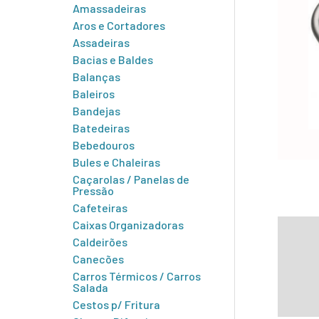
Amassadeiras
Aros e Cortadores
Assadeiras
Bacias e Baldes
Balanças
Baleiros
Bandejas
Batedeiras
Bebedouros
Bules e Chaleiras
Caçarolas / Panelas de
Pressão
Cafeteiras
Caixas Organizadoras
Infor
Caldeirões
Canecões
Carros Térmicos / Carros
Salada
Cestos p/ Fritura