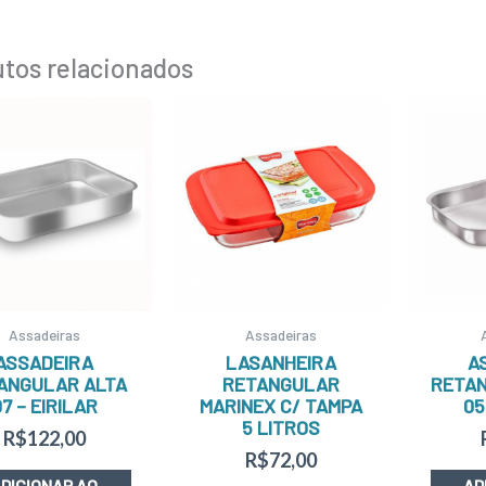
tos relacionados
Assadeiras
Assadeiras
ASSADEIRA
LASANHEIRA
A
ANGULAR ALTA
RETANGULAR
RETAN
07 – EIRILAR
MARINEX C/ TAMPA
05
5 LITROS
R$
122,00
R$
72,00
DICIONAR AO
AD