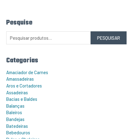
Pesquise
P
e
s
q
PESQUISAR
u
i
s
a
r
Categorias
p
o
r
Amaciador de Carnes
:
Amassadeiras
Aros e Cortadores
Assadeiras
Bacias e Baldes
Balanças
Baleiros
Bandejas
Batedeiras
Bebedouros