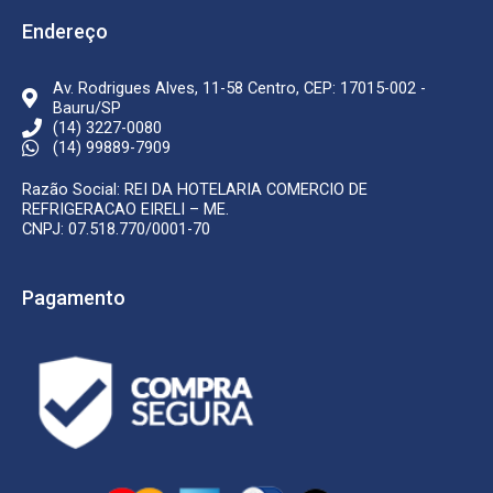
o
g
o
r
k
a
Endereço
-
m
f
Av. Rodrigues Alves, 11-58 Centro, CEP: 17015-002 -
Bauru/SP
(14) 3227-0080
(14) 99889-7909
Razão Social: REI DA HOTELARIA COMERCIO DE
REFRIGERACAO EIRELI – ME.
CNPJ: 07.518.770/0001-70
Pagamento