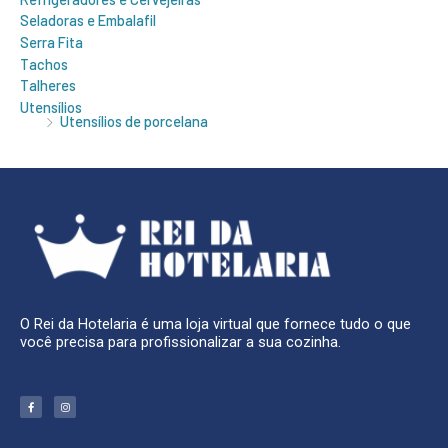
Seladoras e Embalafil
Serra Fita
Tachos
Talheres
Utensílios
Utensílios de porcelana
O Rei da Hotelaria é uma loja virtual que fornece tudo o que
você precisa para profissionalizar a sua cozinha.
F
I
a
n
c
s
e
t
b
a