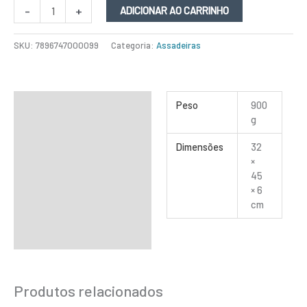
-
+
ADICIONAR AO CARRINHO
SKU:
7896747000099
Categoria:
Assadeiras
Informação adicional
Peso
900
g
Dimensões
32
×
45
× 6
cm
Produtos relacionados