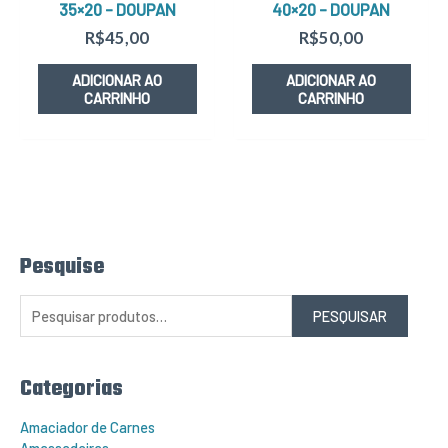
35×20 – DOUPAN
40×20 – DOUPAN
R$
45,00
R$
50,00
ADICIONAR AO
ADICIONAR AO
CARRINHO
CARRINHO
Pesquise
P
e
s
q
PESQUISAR
u
i
s
a
r
Categorias
p
o
r
Amaciador de Carnes
: