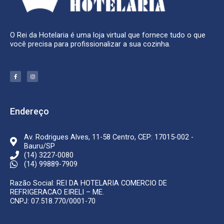
O Rei da Hotelaria é uma loja virtual que fornece tudo o que
você precisa para profissionalizar a sua cozinha.
F
I
a
n
c
s
e
t
b
a
o
g
o
r
k
a
Endereço
-
m
f
Av. Rodrigues Alves, 11-58 Centro, CEP: 17015-002 -
Bauru/SP
(14) 3227-0080
(14) 99889-7909
Razão Social: REI DA HOTELARIA COMERCIO DE
REFRIGERACAO EIRELI – ME.
CNPJ: 07.518.770/0001-70