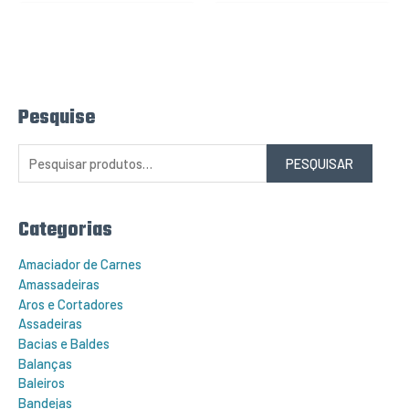
Pesquise
P
e
s
q
PESQUISAR
u
i
s
a
r
Categorias
p
o
r
Amaciador de Carnes
:
Amassadeiras
Aros e Cortadores
Assadeiras
Bacias e Baldes
Balanças
Baleiros
Bandejas