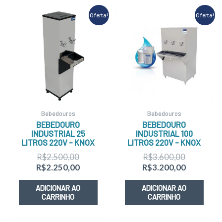
O
O
O
O
Oferta!
Oferta!
preço
preço
preço
preço
original
atual
original
atual
era:
é:
era:
é:
R$2.500,00.
R$2.250,00.
R$3.600,
R$3.200,
Bebedouros
Bebedouros
BEBEDOURO
BEBEDOURO
INDUSTRIAL 25
INDUSTRIAL 100
LITROS 220V – KNOX
LITROS 220V – KNOX
R$
2.500,00
R$
3.600,00
R$
2.250,00
R$
3.200,00
ADICIONAR AO
ADICIONAR AO
CARRINHO
CARRINHO