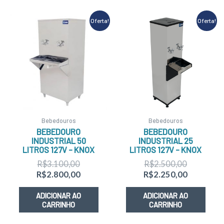
O
O
O
O
Oferta!
Oferta!
preço
preço
preço
preço
original
atual
original
atual
era:
é:
era:
é:
R$3.100,00.
R$2.800,00.
R$2.500,
R$2.250,
Bebedouros
Bebedouros
BEBEDOURO
BEBEDOURO
INDUSTRIAL 50
INDUSTRIAL 25
LITROS 127V – KNOX
LITROS 127V – KNOX
R$
3.100,00
R$
2.500,00
R$
2.800,00
R$
2.250,00
ADICIONAR AO
ADICIONAR AO
CARRINHO
CARRINHO