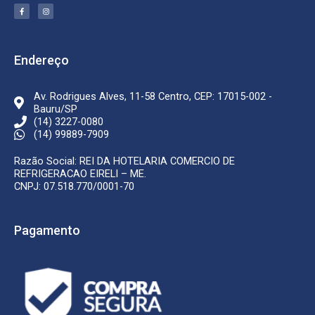
F
I
a
n
c
s
e
t
b
a
o
g
o
r
k
a
Endereço
-
m
f
Av. Rodrigues Alves, 11-58 Centro, CEP: 17015-002 -
Bauru/SP
(14) 3227-0080
(14) 99889-7909
Razão Social: REI DA HOTELARIA COMERCIO DE
REFRIGERACAO EIRELI – ME.
CNPJ: 07.518.770/0001-70
Pagamento