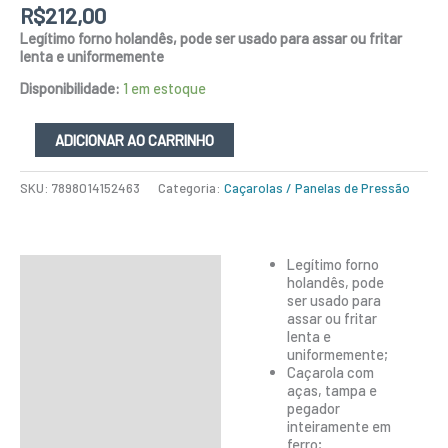
R$
212,00
Legítimo forno holandês, pode ser usado para assar ou fritar
lenta e uniformemente
Disponibilidade:
1 em estoque
ADICIONAR AO CARRINHO
SKU:
7898014152463
Categoria:
Caçarolas / Panelas de Pressão
Legítimo forno
Descrição
holandês, pode
ser usado para
Informação adicional
assar ou fritar
lenta e
uniformemente;
Caçarola com
aças, tampa e
pegador
inteiramente em
ferro;