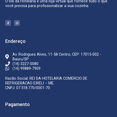
O Rei da Hotelaria é uma loja virtual que fornece tudo o que
você precisa para profissionalizar a sua cozinha.
F
I
a
n
c
s
e
t
b
a
o
g
o
r
k
a
Endereço
-
m
f
Av. Rodrigues Alves, 11-58 Centro, CEP: 17015-002 -
Bauru/SP
(14) 3227-0080
(14) 99889-7909
Razão Social: REI DA HOTELARIA COMERCIO DE
REFRIGERACAO EIRELI – ME.
CNPJ: 07.518.770/0001-70
Pagamento