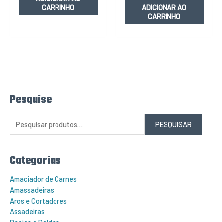
CARRINHO
ADICIONAR AO
CARRINHO
Pesquise
P
e
s
q
PESQUISAR
u
i
s
a
r
Categorias
p
o
r
Amaciador de Carnes
:
Amassadeiras
Aros e Cortadores
Assadeiras
Bacias e Baldes