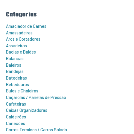
s
a
r
Categorias
p
o
r
Amaciador de Carnes
:
Amassadeiras
Aros e Cortadores
Assadeiras
Bacias e Baldes
Balanças
Baleiros
Bandejas
Batedeiras
Bebedouros
Bules e Chaleiras
Caçarolas / Panelas de Pressão
Cafeteiras
Caixas Organizadoras
Caldeirões
Canecões
Carros Térmicos / Carros Salada