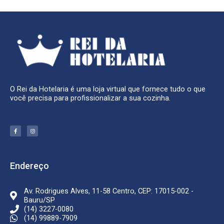
O Rei da Hotelaria é uma loja virtual que fornece tudo o que
você precisa para profissionalizar a sua cozinha.
F
I
a
n
c
s
e
t
b
a
o
g
o
r
k
a
Endereço
-
m
f
Av. Rodrigues Alves, 11-58 Centro, CEP: 17015-002 -
Bauru/SP
(14) 3227-0080
(14) 99889-7909