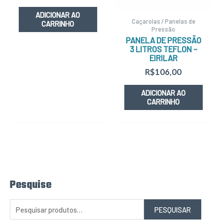
ADICIONAR AO
Caçarolas / Panelas de
CARRINHO
Pressão
PANELA DE PRESSÃO
3 LITROS TEFLON –
EIRILAR
R$
106,00
ADICIONAR AO
CARRINHO
Pesquise
P
e
s
q
PESQUISAR
u
i