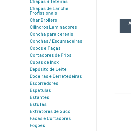
Chapas Bifeteiras
Chapas de Lanche
Profissionais
Char Broilers
A
Cilindros Laminadores
Concha para cereais
Conchas / Escumadeiras
Copos e Taças
Cortadores de Frios
Cubas de Inox
Depósito de Leite
Doceiras e Derretedeiras
Escorredores
Espátulas
Estantes
Estufas
Extratores de Suco
Facas e Cortadores
Fogões