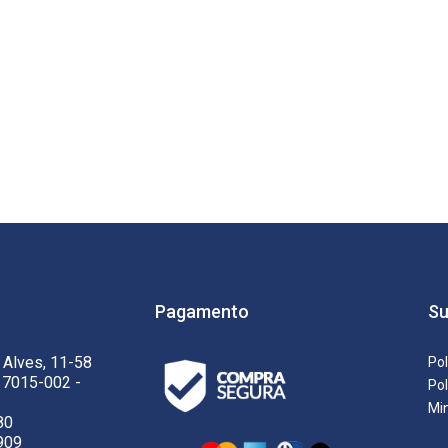
Pagamento
Su
 Alves, 11-58
Pol
17015-002 -
Pol
Mi
80
909