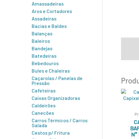
Amassadeiras
Aros e Cortadores
Assadeiras
Bacias e Baldes
Balanças
Baleiros
Descr
Bandejas
Infor
Batedeiras
Bebedouros
Bules e Chaleiras
Caçarolas / Panelas de
Produ
Pressão
Cafeteiras
Caixas Organizadoras
Caldeirões
Canecões
Pr
Carros Térmicos / Carros
C
Salada
BA
Cestos p/ Fritura
N°