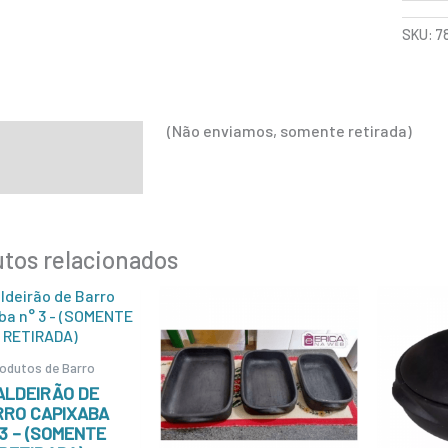
SKU:
7
(Não enviamos, somente retirada)
ição
mação adicional
tos relacionados
odutos de Barro
ALDEIRÃO DE
RRO CAPIXABA
 3 – (SOMENTE