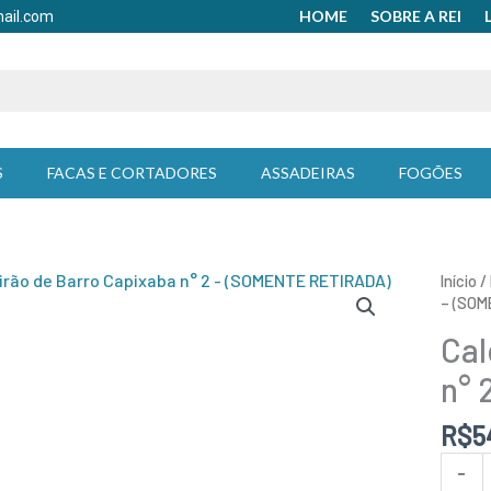
HOME
SOBRE A REI
mail.com
S
FACAS E CORTADORES
ASSADEIRAS
FOGÕES
Caldei
Início
/
de
– (SOM
Barro
Cal
Capix
n°
n° 
2
-
R$
5
(SOME
RETIR
-
quant