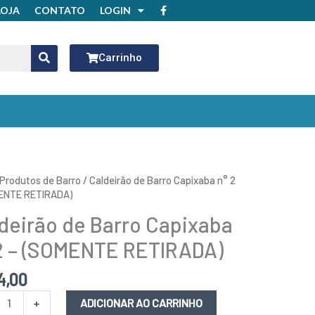
F
LOJA
CONTATO
LOGIN
a
c
e
b
o
Carrinho
o
k
rão
Produtos de Barro
/ Caldeirão de Barro Capixaba n° 2
ENTE RETIRADA)
deirão de Barro Capixaba
aba
2 – (SOMENTE RETIRADA)
4,00
NTE
ADA)
+
ADICIONAR AO CARRINHO
idade