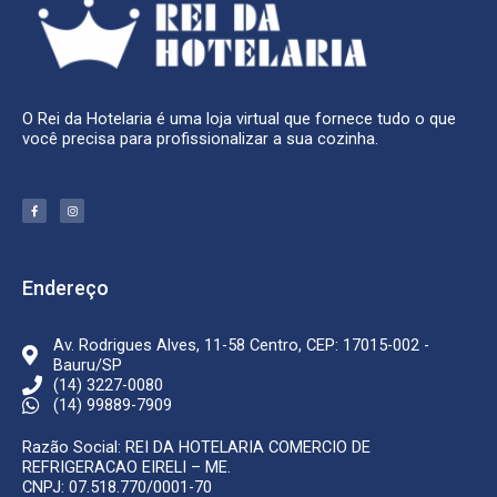
O Rei da Hotelaria é uma loja virtual que fornece tudo o que
você precisa para profissionalizar a sua cozinha.
F
I
a
n
c
s
e
t
b
a
o
g
o
r
k
a
Endereço
-
m
f
Av. Rodrigues Alves, 11-58 Centro, CEP: 17015-002 -
Bauru/SP
(14) 3227-0080
(14) 99889-7909
Razão Social: REI DA HOTELARIA COMERCIO DE
REFRIGERACAO EIRELI – ME.
CNPJ: 07.518.770/0001-70