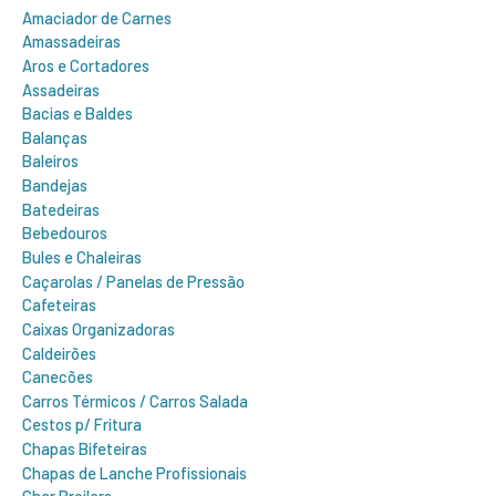
r
Amaciador de Carnes
:
Amassadeiras
Aros e Cortadores
Assadeiras
Bacias e Baldes
Balanças
Baleiros
Bandejas
Batedeiras
Bebedouros
Bules e Chaleiras
Caçarolas / Panelas de Pressão
Cafeteiras
Caixas Organizadoras
Caldeirões
Canecões
Carros Térmicos / Carros Salada
Cestos p/ Fritura
Chapas Bifeteiras
Chapas de Lanche Profissionais