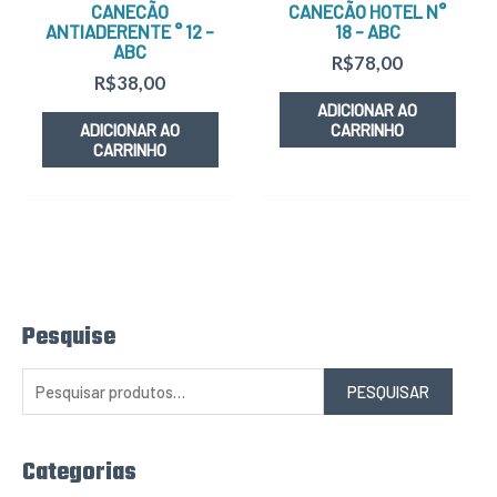
CANECÃO
CANECÃO HOTEL N°
ANTIADERENTE ° 12 –
18 – ABC
ABC
R$
78,00
R$
38,00
ADICIONAR AO
ADICIONAR AO
CARRINHO
CARRINHO
Pesquise
P
e
s
q
PESQUISAR
u
i
s
a
r
Categorias
p
o