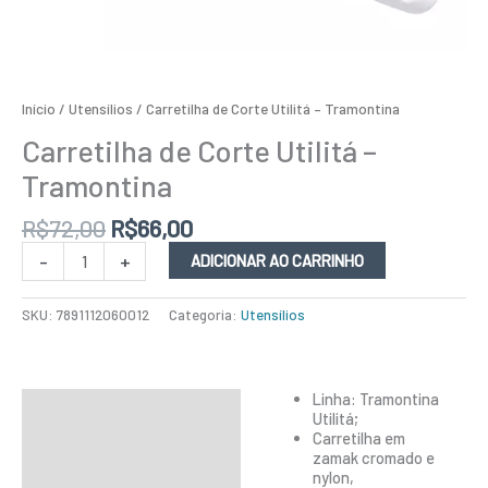
Início
/
Utensílios
/ Carretilha de Corte Utilitá – Tramontina
Carretilha de Corte Utilitá –
Tramontina
R$
72,00
R$
66,00
-
+
ADICIONAR AO CARRINHO
SKU:
7891112060012
Categoria:
Utensílios
Linha: Tramontina
Descrição
Utilitá;
Carretilha em
Informação adicional
zamak cromado e
nylon,