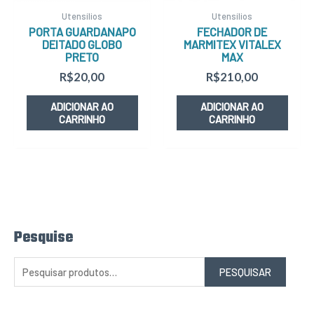
Utensílios
Utensílios
PORTA GUARDANAPO
FECHADOR DE
DEITADO GLOBO
MARMITEX VITALEX
PRETO
MAX
R$
20,00
R$
210,00
ADICIONAR AO
ADICIONAR AO
CARRINHO
CARRINHO
Pesquise
P
e
s
q
PESQUISAR
u
i
s
a
r