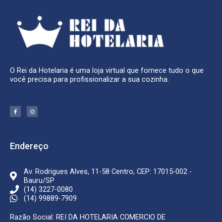
O Rei da Hotelaria é uma loja virtual que fornece tudo o que
você precisa para profissionalizar a sua cozinha.
F
I
a
n
c
s
e
t
b
a
o
g
o
r
k
a
Endereço
-
m
f
Av. Rodrigues Alves, 11-58 Centro, CEP: 17015-002 -
Bauru/SP
(14) 3227-0080
(14) 99889-7909
Razão Social: REI DA HOTELARIA COMERCIO DE