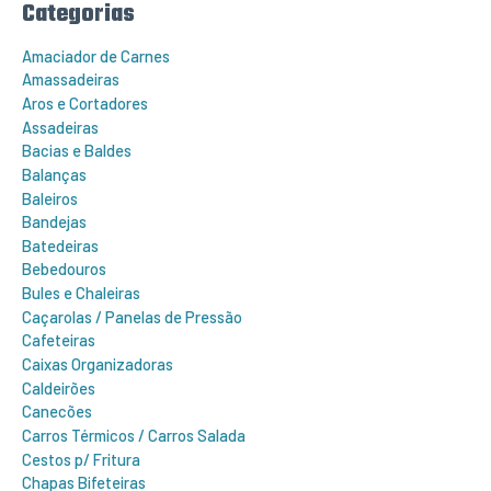
Categorias
p
o
r
Amaciador de Carnes
:
Amassadeiras
Aros e Cortadores
Assadeiras
Bacias e Baldes
Balanças
Baleiros
Bandejas
Batedeiras
Bebedouros
Bules e Chaleiras
Caçarolas / Panelas de Pressão
Cafeteiras
Caixas Organizadoras
Caldeirões
Canecões
Carros Térmicos / Carros Salada
Cestos p/ Fritura
Chapas Bifeteiras