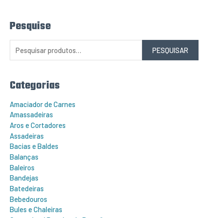
Pesquise
P
e
s
q
PESQUISAR
u
i
s
a
r
Categorias
p
o
r
Amaciador de Carnes
:
Amassadeiras
Aros e Cortadores
Assadeiras
Bacias e Baldes
Balanças
Baleiros
Bandejas
Batedeiras
Bebedouros
Bules e Chaleiras