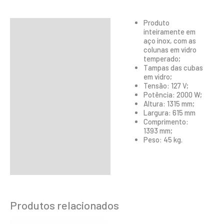
Produto
Descrição
inteiramente em
aço inox, com as
Informação adicional
colunas em vidro
temperado;
Tampas das cubas
em vidro;
Tensão: 127 V;
Potência: 2000 W;
Altura: 1315 mm;
Largura: 615 mm
Comprimento:
1393 mm;
Peso: 45 kg.
Produtos relacionados