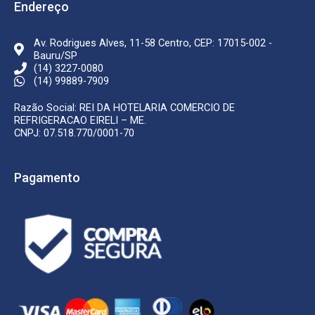
k
a
Endereço
-
m
f
Av. Rodrigues Alves, 11-58 Centro, CEP: 17015-002 -
Bauru/SP
(14) 3227-0080
(14) 99889-7909
Razão Social: REI DA HOTELARIA COMERCIO DE
REFRIGERACAO EIRELI – ME.
CNPJ: 07.518.770/0001-70
Pagamento