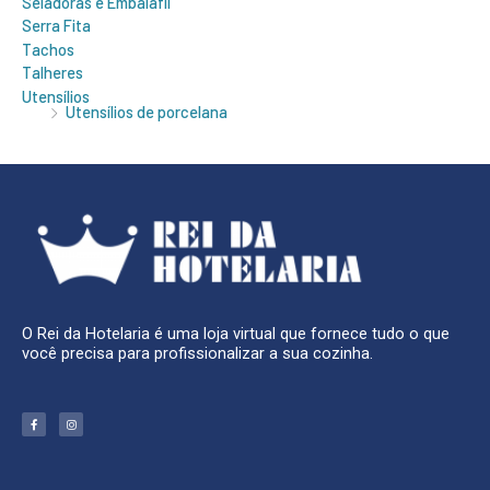
Seladoras e Embalafil
Serra Fita
Tachos
Talheres
Utensílios
Utensílios de porcelana
O Rei da Hotelaria é uma loja virtual que fornece tudo o que
você precisa para profissionalizar a sua cozinha.
F
I
a
n
c
s
e
t
b
a
o
g
o
r