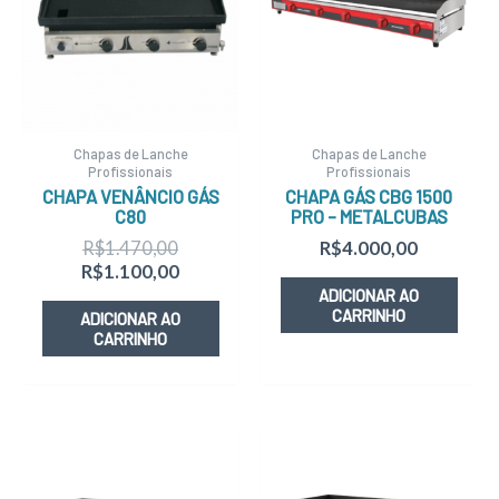
R$1.470,00.
R$1.100,00.
Chapas de Lanche
Chapas de Lanche
Profissionais
Profissionais
CHAPA VENÂNCIO GÁS
CHAPA GÁS CBG 1500
C80
PRO – METALCUBAS
R$
1.470,00
R$
4.000,00
R$
1.100,00
ADICIONAR AO
CARRINHO
ADICIONAR AO
CARRINHO