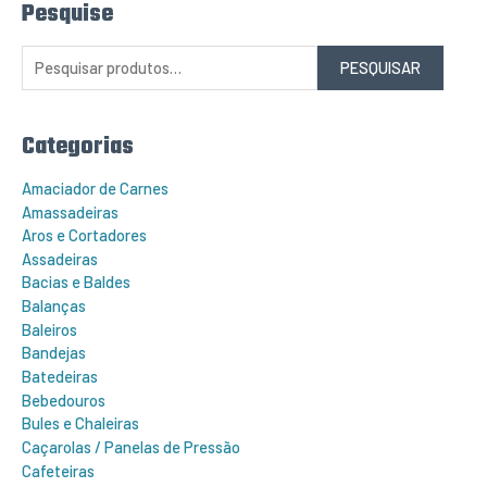
Pesquise
P
e
s
q
PESQUISAR
u
i
s
a
r
Categorias
p
o
r
Amaciador de Carnes
:
Amassadeiras
Aros e Cortadores
Assadeiras
Bacias e Baldes
Balanças
Baleiros
Bandejas
Batedeiras
Bebedouros
Bules e Chaleiras
Caçarolas / Panelas de Pressão
Cafeteiras