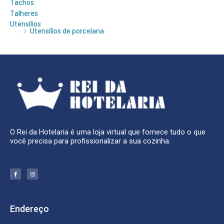
Tachos
Talheres
Utensílios
Utensílios de porcelana
O Rei da Hotelaria é uma loja virtual que fornece tudo o que
você precisa para profissionalizar a sua cozinha.
F
I
a
n
c
s
e
t
b
a
o
g
o
r
k
a
Endereço
-
m
f