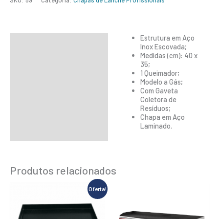
SKU:
59
Categoria:
Chapas de Lanche Profissionais
Estrutura em Aço
Descrição
Inox Escovada;
Medidas (cm): 40 x
Informação adicional
35;
1 Queimador;
Modelo a Gás;
Com Gaveta
Coletora de
Resíduos;
Chapa em Aço
Laminado.
Produtos relacionados
O
O
Oferta!
preço
preço
original
atual
era:
é: