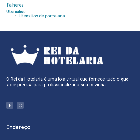
Talheres
Utensílios
Utensílios de porcelana
O Rei da Hotelaria é uma loja virtual que fornece tudo o que
você precisa para profissionalizar a sua cozinha.
F
I
a
n
c
s
e
t
b
a
o
g
o
r
k
a
Endereço
-
m
f