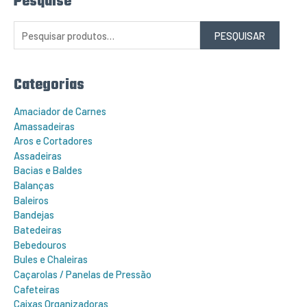
Pesquise
e
s
q
PESQUISAR
u
i
s
a
r
Categorias
p
o
r
Amaciador de Carnes
:
Amassadeiras
Aros e Cortadores
Assadeiras
Bacias e Baldes
Balanças
Baleiros
Bandejas
Batedeiras
Bebedouros
Bules e Chaleiras
Caçarolas / Panelas de Pressão
Cafeteiras
Caixas Organizadoras