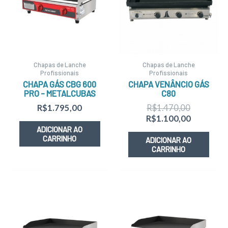
R$1.470,
R$1.100,
Chapas de Lanche
Chapas de Lanche
Profissionais
Profissionais
CHAPA GÁS CBG 600
CHAPA VENÂNCIO GÁS
PRO – METALCUBAS
C80
R$
1.795,00
R$
1.470,00
R$
1.100,00
ADICIONAR AO
CARRINHO
ADICIONAR AO
CARRINHO