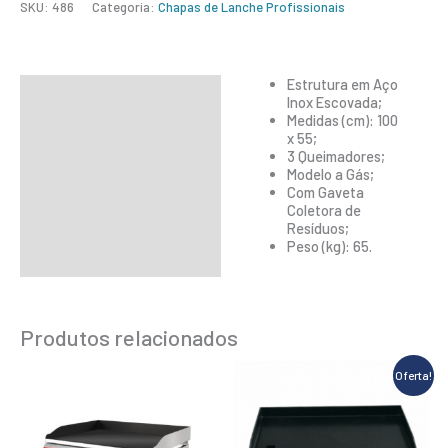
SKU:
486
Categoria:
Chapas de Lanche Profissionais
Estrutura em Aço
Descrição
Inox Escovada;
Medidas (cm): 100
Informação adicional
x 55;
3 Queimadores;
Modelo a Gás;
Com Gaveta
Coletora de
Resíduos;
Peso (kg): 65.
Produtos relacionados
O
O
Oferta!
preço
preço
original
atual
era:
é: