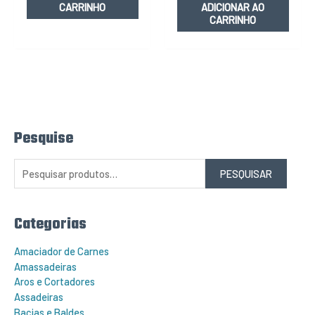
CARRINHO
ADICIONAR AO
CARRINHO
Pesquise
P
e
s
q
PESQUISAR
u
i
s
a
r
Categorias
p
o
r
Amaciador de Carnes
:
Amassadeiras
Aros e Cortadores
Assadeiras
Bacias e Baldes