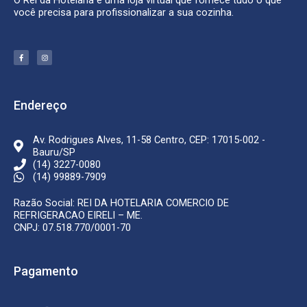
O Rei da Hotelaria é uma loja virtual que fornece tudo o que
você precisa para profissionalizar a sua cozinha.
F
I
a
n
c
s
e
t
b
a
o
g
o
r
k
a
Endereço
-
m
f
Av. Rodrigues Alves, 11-58 Centro, CEP: 17015-002 -
Bauru/SP
(14) 3227-0080
(14) 99889-7909
Razão Social: REI DA HOTELARIA COMERCIO DE
REFRIGERACAO EIRELI – ME.
CNPJ: 07.518.770/0001-70
Pagamento