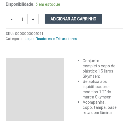
Disponibilidade:
3 em estoque
-
+
ADICIONAR AO CARRINHO
SKU:
0000000001061
Categoria:
Liquidificadores e Trituradores
Conjunto
Descrição
completo copo de
plástico 1,5 litros
Informação adicional
Skymsen;
Se aplica aos
liquidificadores
modelos “LT” da
marca Skymsen;.
Acompanha:
copo, tampa, base
reta com lâmina.