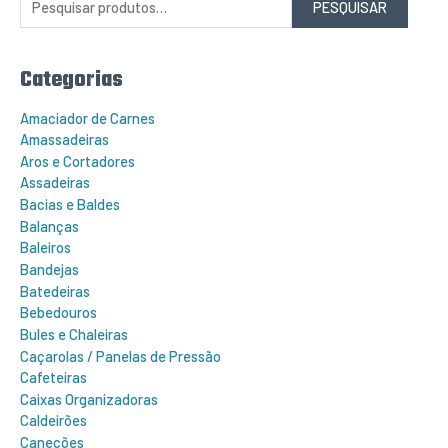
PESQUISAR
u
i
s
a
r
Categorias
p
o
r
Amaciador de Carnes
:
Amassadeiras
Aros e Cortadores
Assadeiras
Bacias e Baldes
Balanças
Baleiros
Bandejas
Batedeiras
Bebedouros
Bules e Chaleiras
Caçarolas / Panelas de Pressão
Cafeteiras
Caixas Organizadoras
Caldeirões
Canecões