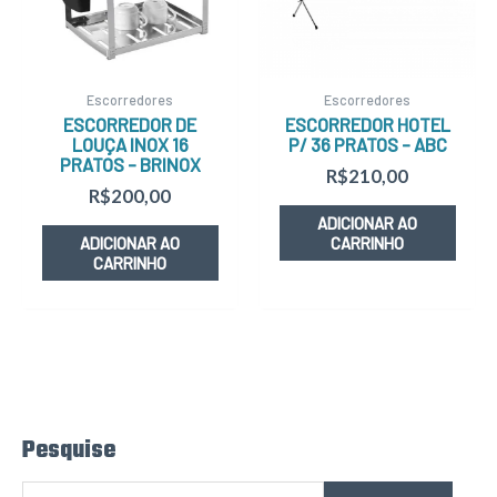
Escorredores
Escorredores
ESCORREDOR DE
ESCORREDOR HOTEL
LOUÇA INOX 16
P/ 36 PRATOS – ABC
PRATOS – BRINOX
R$
210,00
R$
200,00
ADICIONAR AO
ADICIONAR AO
CARRINHO
CARRINHO
Pesquise
P
e
s
q