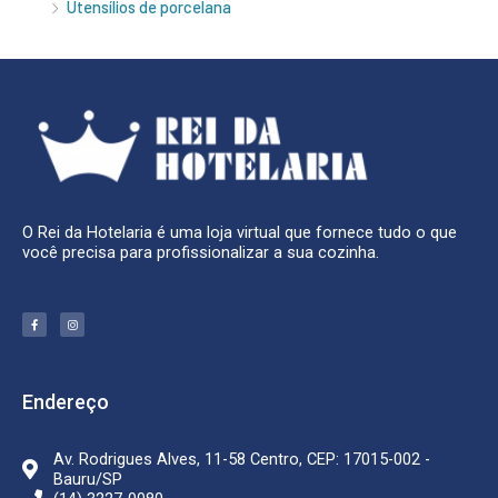
Utensílios de porcelana
O Rei da Hotelaria é uma loja virtual que fornece tudo o que
você precisa para profissionalizar a sua cozinha.
F
I
a
n
c
s
e
t
b
a
o
g
o
r
k
a
Endereço
-
m
f
Av. Rodrigues Alves, 11-58 Centro, CEP: 17015-002 -
Bauru/SP