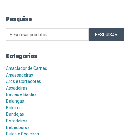
Pesquise
P
e
s
q
PESQUISAR
u
i
s
a
r
Categorias
p
o
r
Amaciador de Carnes
:
Amassadeiras
Aros e Cortadores
Assadeiras
Bacias e Baldes
Balanças
Baleiros
Bandejas
Batedeiras
Bebedouros
Bules e Chaleiras