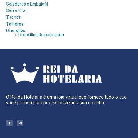
Seladoras e Embalafil
Serra Fita
Tachos
Talheres
Utensílios
Utensílios de porcelana
O Rei da Hotelaria é uma loja virtual que fornece tudo o que
você precisa para profissionalizar a sua cozinha.
F
I
a
n
c
s
e
t
b
a
o
g