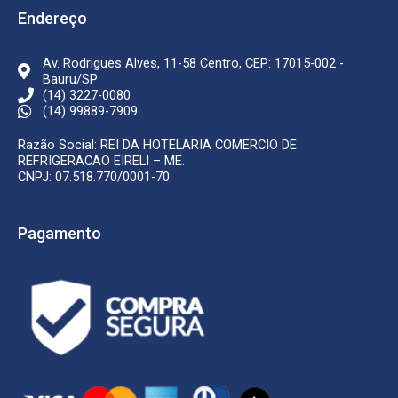
o
r
k
a
Endereço
-
m
f
Av. Rodrigues Alves, 11-58 Centro, CEP: 17015-002 -
Bauru/SP
(14) 3227-0080
(14) 99889-7909
Razão Social: REI DA HOTELARIA COMERCIO DE
REFRIGERACAO EIRELI – ME.
CNPJ: 07.518.770/0001-70
Pagamento