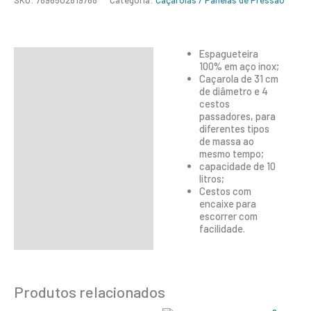
SKU:
7896502819768
Categoria:
Caçarolas / Panelas de Pressão
Espagueteira
Descrição
100% em aço inox;
Caçarola de 31 cm
Informação adicional
de diâmetro e 4
cestos
passadores, para
diferentes tipos
de massa ao
mesmo tempo;
capacidade de 10
litros;
Cestos com
encaixe para
escorrer com
facilidade.
Produtos relacionados