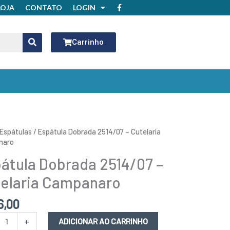
F
LOJA
CONTATO
LOGIN
a
c
e
b
o
Carrinho
o
k
ula
Espátulas
/ Espátula Dobrada 2514/07 – Cutelaria
da
naro
07
átula Dobrada 2514/07 –
ria
elaria Campanaro
naro
idade
6,00
+
ADICIONAR AO CARRINHO