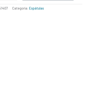
51407
Categoria:
Espátulas