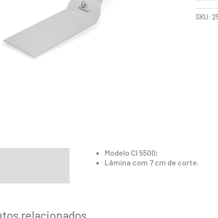
SKU:
2
Modelo CI 5500;
ição
Lâmina com 7 cm de corte.
mação adicional
tos relacionados