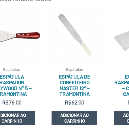
Espátulas
Espátulas
ESPÁTULA
ESPÁTULA DE
E
RASPADOR
CONFEITEIRO
RASPA
YWOOD N° 5 –
MASTER 12″ –
– 
RAMONTINA
TRAMONTINA
C
R$
76,00
R$
62,00
DICIONAR AO
ADICIONAR AO
AD
CARRINHO
CARRINHO