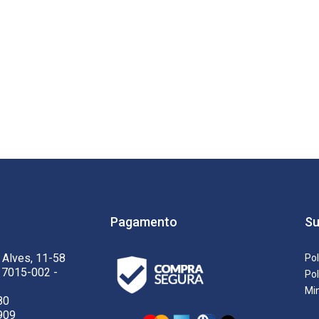
Pagamento
Su
 Alves, 11-58
Pol
17015-002 -
Pol
Mi
80
909