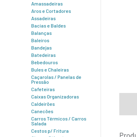
Amassadeiras
Aros e Cortadores
Assadeiras
Bacias e Baldes
Balanças
Baleiros
Bandejas
Batedeiras
Bebedouros
Bules e Chaleiras
Caçarolas / Panelas de
Pressão
Cafeteiras
Caixas Organizadoras
Descr
Caldeirões
Infor
Canecões
Carros Térmicos / Carros
Salada
Cestos p/ Fritura
Produ