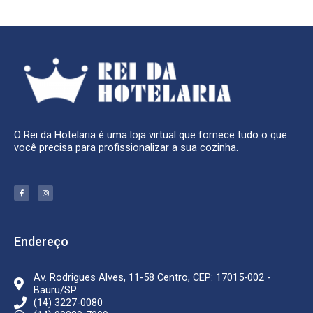
O Rei da Hotelaria é uma loja virtual que fornece tudo o que
você precisa para profissionalizar a sua cozinha.
F
I
a
n
c
s
e
t
b
a
o
g
o
r
k
a
Endereço
-
m
f
Av. Rodrigues Alves, 11-58 Centro, CEP: 17015-002 -
Bauru/SP
(14) 3227-0080