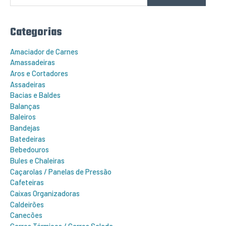
i
s
a
r
Categorias
p
o
r
Amaciador de Carnes
:
Amassadeiras
Aros e Cortadores
Assadeiras
Bacias e Baldes
Balanças
Baleiros
Bandejas
Batedeiras
Bebedouros
Bules e Chaleiras
Caçarolas / Panelas de Pressão
Cafeteiras
Caixas Organizadoras
Caldeirões
Canecões
Carros Térmicos / Carros Salada