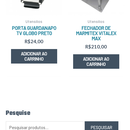
Utensílios
Utensílios
PORTA GUARDANAPO
FECHADOR DE
TV GLOBO PRETO
MARMITEX VITALEX
MAX
R$
24,00
R$
210,00
ADICIONAR AO
CARRINHO
ADICIONAR AO
CARRINHO
Pesquise
P
e
s
q
PESQUISAR
u