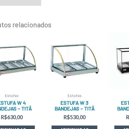
tos relacionados
Estufas
Estufas
ESTUFA W 4
ESTUFA W 3
ES
DEJAS – TITÃ
BANDEJAS – TITÃ
BAND
R$
630,00
R$
530,00