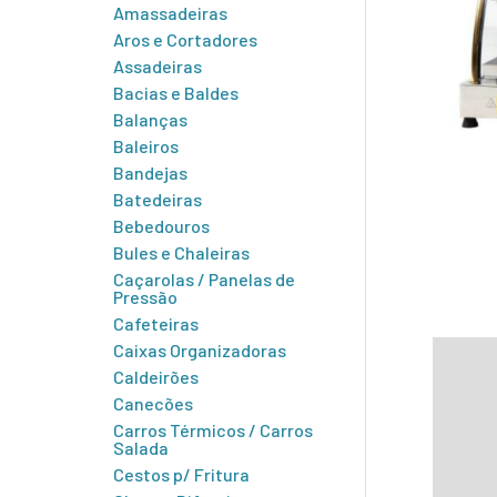
Amassadeiras
Aros e Cortadores
Assadeiras
Bacias e Baldes
Balanças
Baleiros
Bandejas
Batedeiras
Bebedouros
Bules e Chaleiras
Caçarolas / Panelas de
Pressão
Cafeteiras
Caixas Organizadoras
Descr
Caldeirões
Infor
Canecões
Carros Térmicos / Carros
Salada
Cestos p/ Fritura