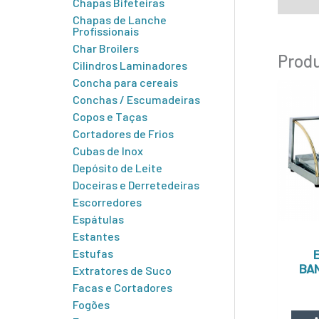
Chapas Bifeteiras
Chapas de Lanche
Profissionais
Char Broilers
Produ
Cilindros Laminadores
Concha para cereais
Conchas / Escumadeiras
Copos e Taças
Cortadores de Frios
Cubas de Inox
Depósito de Leite
Doceiras e Derretedeiras
Escorredores
Espátulas
Estantes
Estufas
BAN
Extratores de Suco
Facas e Cortadores
Fogões