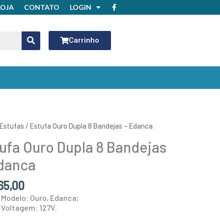
F
LOJA
CONTATO
LOGIN
a
c
e
b
o
Carrinho
o
k
Estufas
/ Estufa Ouro Dupla 8 Bandejas – Edanca
ufa Ouro Dupla 8 Bandejas
danca
65,00
Modelo: Ouro, Edanca;
Voltagem: 127V.