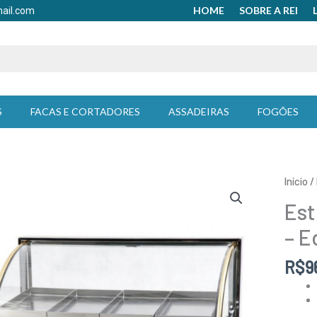
HOME
SOBRE A REI
mail.com
S
FACAS E CORTADORES
ASSADEIRAS
FOGÕES
Início
/
Est
– E
R$
9