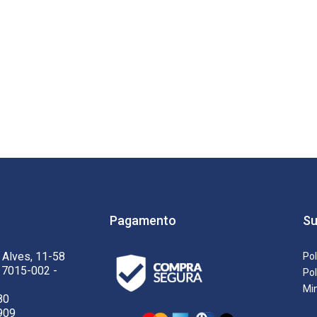
Pagamento
Su
 Alves, 11-58
Pol
17015-002 -
Pol
Mi
80
909