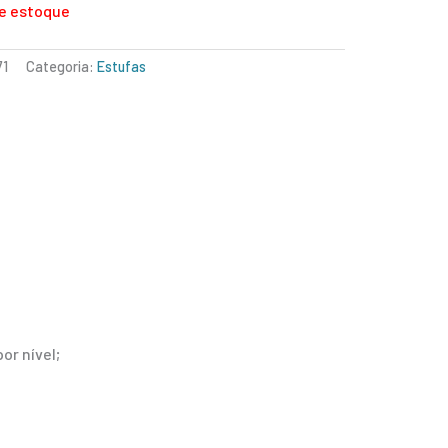
e estoque
71
Categoria:
Estufas
or nível;