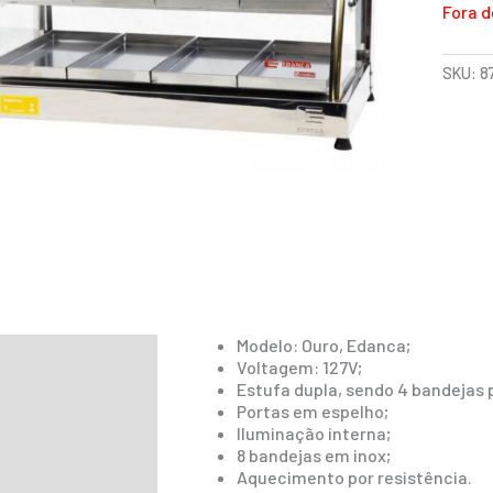
Fora d
SKU:
8
Modelo: Ouro, Edanca;
ição
Voltagem: 127V;
Estufa dupla, sendo 4 bandejas p
mação adicional
Portas em espelho;
Iluminação interna;
8 bandejas em inox;
Aquecimento por resistência.