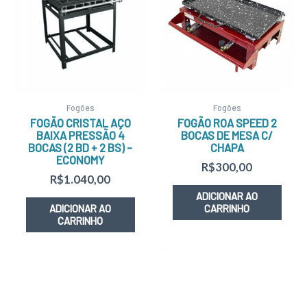
Fogões
Fogões
FOGÃO CRISTAL AÇO
FOGÃO ROA SPEED 2
BAIXA PRESSÃO 4
BOCAS DE MESA C/
BOCAS (2 BD + 2 BS) –
CHAPA
ECONOMY
R$
300,00
R$
1.040,00
ADICIONAR AO
ADICIONAR AO
CARRINHO
CARRINHO