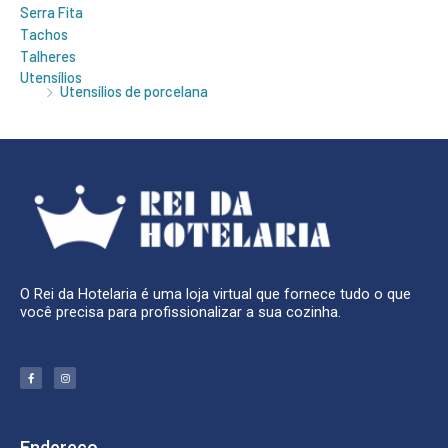
Serra Fita
Tachos
Talheres
Utensílios
Utensílios de porcelana
O Rei da Hotelaria é uma loja virtual que fornece tudo o que
você precisa para profissionalizar a sua cozinha.
F
I
a
n
c
s
e
t
b
a
o
g
o
r
k
a
Endereço