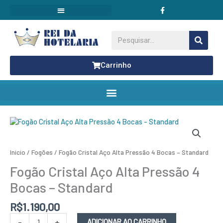
F
Ir
a
para
c
o
e
conteúdo
b
Pesquisar
o
o
k
Carrinho
Fogão
Cristal
Aço
Alta
Início
/
Fogões
/ Fogão Cristal Aço Alta Pressão 4 Bocas – Standard
Pressão
4
Fogão Cristal Aço Alta Pressão 4
Bocas
-
Bocas – Standard
Standard
quantidade
R$
1.190,00
-
+
ADICIONAR AO CARRINHO