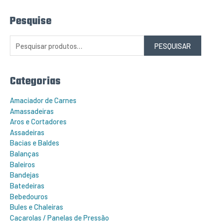
Pesquise
P
e
s
q
PESQUISAR
u
i
s
a
r
Categorias
p
o
r
Amaciador de Carnes
:
Amassadeiras
Aros e Cortadores
Assadeiras
Bacias e Baldes
Balanças
Baleiros
Bandejas
Batedeiras
Bebedouros
Bules e Chaleiras
Caçarolas / Panelas de Pressão