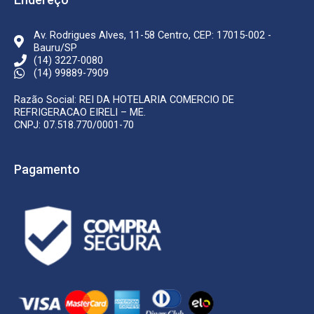
-
m
f
Av. Rodrigues Alves, 11-58 Centro, CEP: 17015-002 -
Bauru/SP
(14) 3227-0080
(14) 99889-7909
Razão Social: REI DA HOTELARIA COMERCIO DE
REFRIGERACAO EIRELI – ME.
CNPJ: 07.518.770/0001-70
Pagamento