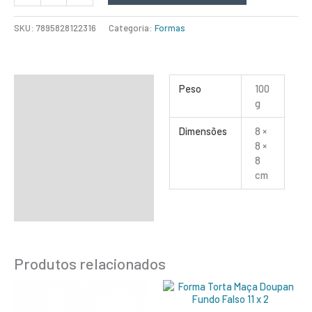
SKU:
7895828122316
Categoria:
Formas
Informação adicional
Peso
100
g
Dimensões
8 ×
8 ×
8
cm
Produtos relacionados