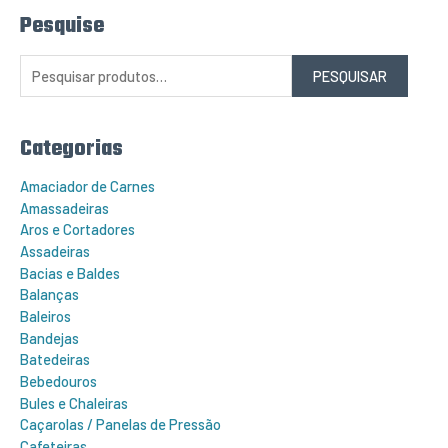
Pesquise
P
e
s
q
PESQUISAR
u
i
s
a
r
Categorias
p
o
r
Amaciador de Carnes
:
Amassadeiras
Aros e Cortadores
Assadeiras
Bacias e Baldes
Balanças
Baleiros
Bandejas
Batedeiras
Bebedouros
Bules e Chaleiras
Caçarolas / Panelas de Pressão
Cafeteiras