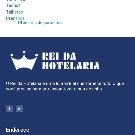
Tachos
Talheres
Utensílios
Utensílios de porcelana
O Rei da Hotelaria é uma loja virtual que fornece tudo o que
você precisa para profissionalizar a sua cozinha.
F
I
a
n
c
s
e
t
b
a
o
g
o
r
k
a
Endereço
-
m
f