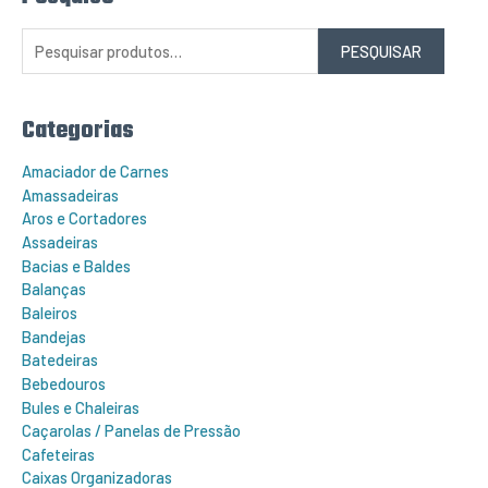
e
s
q
PESQUISAR
u
i
s
a
r
Categorias
p
o
r
Amaciador de Carnes
:
Amassadeiras
Aros e Cortadores
Assadeiras
Bacias e Baldes
Balanças
Baleiros
Bandejas
Batedeiras
Bebedouros
Bules e Chaleiras
Caçarolas / Panelas de Pressão
Cafeteiras
Caixas Organizadoras