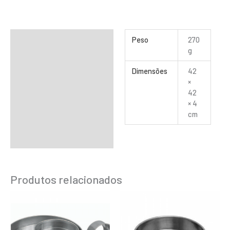
Informação adicional
Peso
270
g
Dimensões
42
×
42
× 4
cm
Produtos relacionados