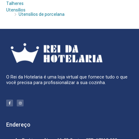
Talheres
Utensílios
Utensílios de porcelana
O Rei da Hotelaria é uma loja virtual que fornece tudo o que
você precisa para profissionalizar a sua cozinha.
F
I
a
n
c
s
e
t
b
a
o
g
o
r
k
a
Endereço
-
m
f