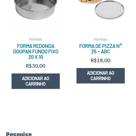
Formas
Formas
FORMA REDONDA
FORMA DE PIZZA N°
DOUPAN FUNDO FIXO
25 – ABC
20 X 10
R$
18,00
R$
30,00
ADICIONAR AO
ADICIONAR AO
CARRINHO
CARRINHO
Pesquise
P