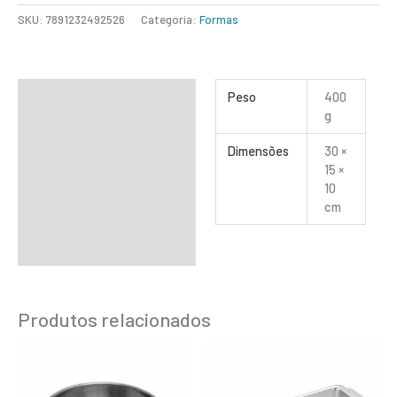
SKU:
7891232492526
Categoria:
Formas
Informação adicional
Peso
400
g
Dimensões
30 ×
15 ×
10
cm
Produtos relacionados