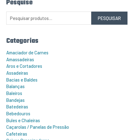
Pesquise
P
e
s
q
PESQUISAR
u
i
s
a
r
Categorias
p
o
r
Amaciador de Carnes
:
Amassadeiras
Aros e Cortadores
Assadeiras
Bacias e Baldes
Balanças
Baleiros
Bandejas
Batedeiras
Bebedouros
Bules e Chaleiras
Caçarolas / Panelas de Pressão
Cafeteiras