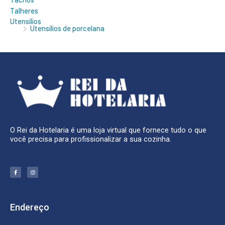
Talheres
Utensílios
Utensílios de porcelana
O Rei da Hotelaria é uma loja virtual que fornece tudo o que
você precisa para profissionalizar a sua cozinha.
F
I
a
n
c
s
e
t
b
a
o
g
o
r
k
a
Endereço
-
m
f