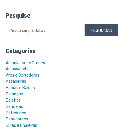
Pesquise
P
e
s
q
PESQUISAR
u
i
s
a
r
Categorias
p
o
r
Amaciador de Carnes
:
Amassadeiras
Aros e Cortadores
Assadeiras
Bacias e Baldes
Balanças
Baleiros
Bandejas
Batedeiras
Bebedouros
Bules e Chaleiras