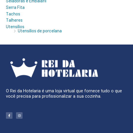
Seladoras e Embalafil
Serra Fita
Tachos
Talheres
Utensílios
Utensílios de porcelana
O Rei da Hotelaria é uma loja virtual que fornece tudo o que
você precisa para profissionalizar a sua cozinha.
F
I
a
n
c
s
e
t
b
a
o
g
o
r