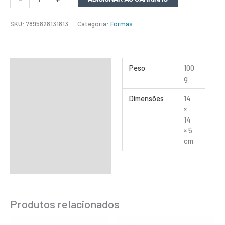
SKU:
7895828131813
Categoria:
Formas
Informação adicional
Peso
100
g
Dimensões
14
×
14
× 5
cm
Produtos relacionados