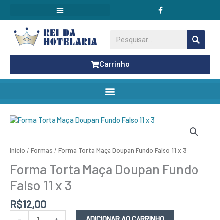
F
Ir
a
para
c
o
e
conteúdo
b
Pesquisar
o
o
k
Carrinho
Forma
Torta
Maça
Doupan
Início
/
Formas
/ Forma Torta Maça Doupan Fundo Falso 11 x 3
Fundo
Falso
Forma Torta Maça Doupan Fundo
11
x
Falso 11 x 3
3
quantidade
R$
12,00
-
+
ADICIONAR AO CARRINHO