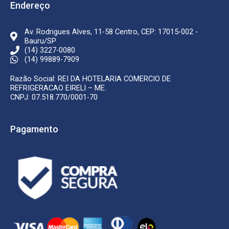
k
a
Endereço
-
m
f
Av. Rodrigues Alves, 11-58 Centro, CEP: 17015-002 -
Bauru/SP
(14) 3227-0080
(14) 99889-7909
Razão Social: REI DA HOTELARIA COMERCIO DE
REFRIGERACAO EIRELI – ME.
CNPJ: 07.518.770/0001-70
Pagamento