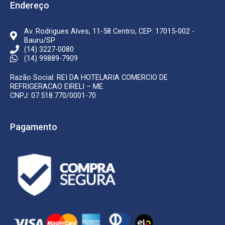
k
a
Endereço
-
m
f
Av. Rodrigues Alves, 11-58 Centro, CEP: 17015-002 -
Bauru/SP
(14) 3227-0080
(14) 99889-7909
Razão Social: REI DA HOTELARIA COMERCIO DE
REFRIGERACAO EIRELI – ME.
CNPJ: 07.518.770/0001-70
Pagamento