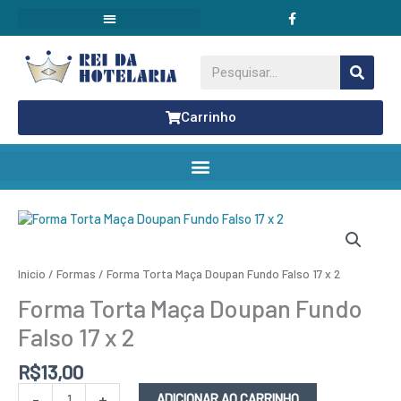
F
Ir
a
para
c
o
e
conteúdo
b
Pesquisar
o
o
k
Carrinho
Forma
Torta
Maça
Doupan
Início
/
Formas
/ Forma Torta Maça Doupan Fundo Falso 17 x 2
Fundo
Falso
Forma Torta Maça Doupan Fundo
17
x
Falso 17 x 2
2
quantidade
R$
13,00
-
+
ADICIONAR AO CARRINHO