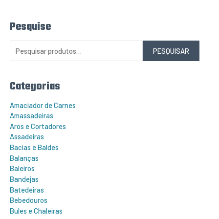
Pesquise
P
e
s
q
PESQUISAR
u
i
s
a
r
Categorias
p
o
r
Amaciador de Carnes
:
Amassadeiras
Aros e Cortadores
Assadeiras
Bacias e Baldes
Balanças
Baleiros
Bandejas
Batedeiras
Bebedouros
Bules e Chaleiras