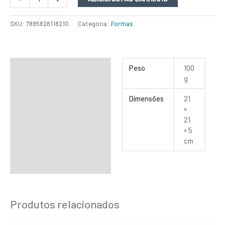
SKU:
7895828118210
Categoria:
Formas
Informação adicional
Peso
100
g
Dimensões
21
×
21
× 5
cm
Produtos relacionados