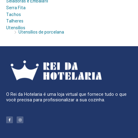
Seladoras e Embalafil
Serra Fita
Tachos
Talheres
Utensílios
Utensílios de porcelana
O Rei da Hotelaria é uma loja virtual que fornece tudo o que
você precisa para profissionalizar a sua cozinha.
F
I
a
n
c
s
e
t
b
a
o
g
o
r