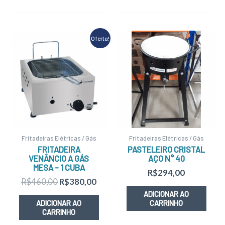
O
O
Oferta!
preço
preço
original
atual
era:
é:
R$460,00.
R$380,00.
Fritadeiras Elétricas / Gás
Fritadeiras Elétricas / Gás
FRITADEIRA
PASTELEIRO CRISTAL
VENÂNCIO A GÁS
AÇO N° 40
MESA – 1 CUBA
R$
294,00
R$
460,00
R$
380,00
ADICIONAR AO
ADICIONAR AO
CARRINHO
CARRINHO