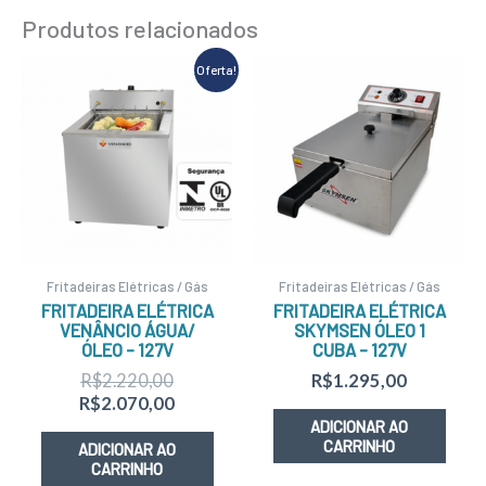
Produtos relacionados
O
O
Oferta!
preço
preço
original
atual
era:
é:
R$2.220,00.
R$2.070,00.
Fritadeiras Elétricas / Gás
Fritadeiras Elétricas / Gás
FRITADEIRA ELÉTRICA
FRITADEIRA ELÉTRICA
VENÂNCIO ÁGUA/
SKYMSEN ÓLEO 1
ÓLEO – 127V
CUBA – 127V
R$
2.220,00
R$
1.295,00
R$
2.070,00
ADICIONAR AO
CARRINHO
ADICIONAR AO
CARRINHO