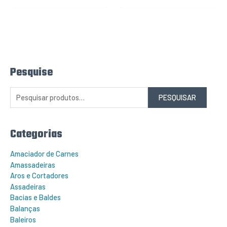
Pesquise
P
e
s
q
PESQUISAR
u
i
s
a
r
Categorias
p
o
r
Amaciador de Carnes
:
Amassadeiras
Aros e Cortadores
Assadeiras
Bacias e Baldes
Balanças
Baleiros