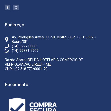
F
I
a
n
c
s
e
t
b
a
o
g
o
r
k
a
Endereço
-
m
f
Av. Rodrigues Alves, 11-58 Centro, CEP: 17015-002 -
Bauru/SP
(14) 3227-0080
(14) 99889-7909
Razão Social: REI DA HOTELARIA COMERCIO DE
REFRIGERACAO EIRELI – ME.
CNPJ: 07.518.770/0001-70
Pagamento