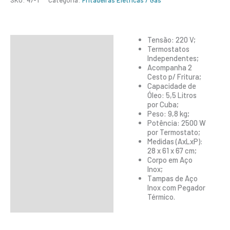
SKU:
47-1
Categoria:
Fritadeiras Elétricas / Gás
Tensão: 220 V;
Descrição
Termostatos
Independentes;
Informação adicional
Acompanha 2
Cesto p/ Fritura;
Capacidade de
Óleo: 5,5 Litros
por Cuba;
Peso: 9,8 kg;
Potência: 2500 W
por Termostato;
Medidas (AxLxP):
28 x 61 x 67 cm;
Corpo em Aço
Inox;
Tampas de Aço
Inox com Pegador
Térmico.