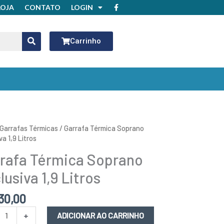
F
LOJA
CONTATO
LOGIN
a
c
e
b
o
Carrinho
o
k
fa
Garrafas Térmicas
/ Garrafa Térmica Soprano
ca
va 1,9 Litros
no
rafa Térmica Soprano
iva
lusiva 1,9 Litros
idade
30,00
+
ADICIONAR AO CARRINHO