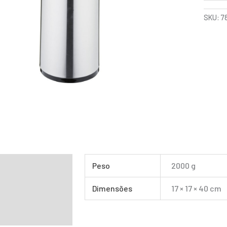
SKU:
7
mação adicional
Peso
2000 g
Dimensões
17 × 17 × 40 cm