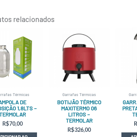
tos relacionados
rrafas Térmicas
Garrafas Térmicas
Garr
AMPOLA DE
BOTIJÃO TÉRMICO
GARR
SIÇÃO 1,8LTS –
MAXITERMO 06
PRETA
TERMOLAR
LITROS –
T
TERMOLAR
R$
70,00
R$
326,00
DICIONAR AO
AD