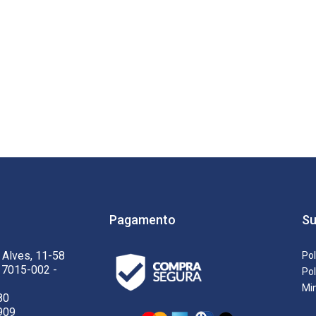
Pagamento
Su
 Alves, 11-58
Pol
17015-002 -
Pol
Mi
80
909