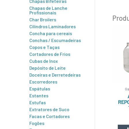
Chapas Bifeteiras
Chapas de Lanche
Profissionais
Produ
Char Broilers
Cilindros Laminadores
Concha para cereais
Conchas / Escumadeiras
Copos e Taças
Cortadores de Frios
Cubas de Inox
Depósito de Leite
Doceiras e Derretedeiras
Escorredores
Espátulas
Ga
Estantes
REPO
Estufas
Extratores de Suco
Facas e Cortadores
Fogões
A