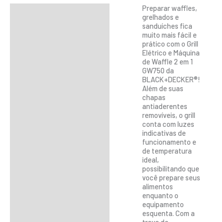
Preparar waffles,
Descrição
grelhados e
sanduíches fica
Informação adicional
muito mais fácil e
prático com o Grill
Elétrico e Máquina
de Waffle 2 em 1
GW750 da
BLACK+DECKER®!
Além de suas
chapas
antiaderentes
removíveis, o grill
conta com luzes
indicativas de
funcionamento e
de temperatura
ideal,
possibilitando que
você prepare seus
alimentos
enquanto o
equipamento
esquenta. Com a