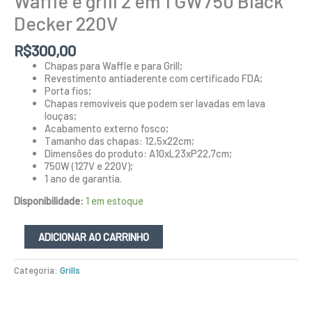
Waffle e grill 2 em 1 GW750 Black
Decker 220V
R$
300,00
Chapas para Waffle e para Grill;
Revestimento antiaderente com certificado FDA;
Porta fios;
Chapas removíveis que podem ser lavadas em lava
louças;
Acabamento externo fosco;
Tamanho das chapas: 12,5x22cm;
Dimensões do produto: A10xL23xP22,7cm;
750W (127V e 220V);
1 ano de garantia.
Disponibilidade:
1 em estoque
ADICIONAR AO CARRINHO
Categoria:
Grills