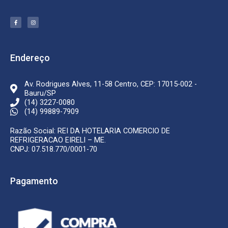
F
I
a
n
c
s
e
t
b
a
o
g
o
r
k
a
Endereço
-
m
f
Av. Rodrigues Alves, 11-58 Centro, CEP: 17015-002 -
Bauru/SP
(14) 3227-0080
(14) 99889-7909
Razão Social: REI DA HOTELARIA COMERCIO DE
REFRIGERACAO EIRELI – ME.
CNPJ: 07.518.770/0001-70
Pagamento