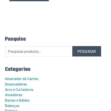
Pesquise
P
e
s
q
PESQUISAR
u
i
s
a
r
Categorias
p
o
r
Amaciador de Carnes
:
Amassadeiras
Aros e Cortadores
Assadeiras
Bacias e Baldes
Balanças
Baleiros