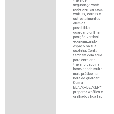
trava de
segurança você
pode prensar seus
waffles, carnes e
outros alimentos,
além de
possibilitar
guardar o grill na
posição vertical,
economizando
espaço na sua
cozinha. Conta
também com área
para enrolar e
travar o cabo na
base, sendo muito
mais prático na
hora de guardar!
Com a
BLACK+DECKER®,
preparar waffles e
grelhados fica fáci