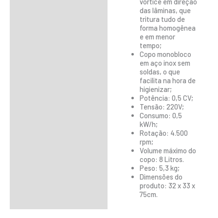
vórtice em direção
das lâminas, que
tritura tudo de
forma homogênea
e em menor
tempo;
Copo monobloco
em aço inox sem
soldas, o que
facilita na hora de
higienizar;
Potência: 0,5 CV;
Tensão: 220V;
Consumo: 0,5
kW/h;
Rotação: 4.500
rpm;
Volume máximo do
copo: 8 Litros.
Peso: 5,3 kg;
Dimensões do
produto: 32 x 33 x
75cm.