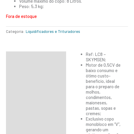
Volume máximo do copo: 8 Litros.
Peso: 5,3 kg;
Fora de estoque
Categoria:
Liquidificadores e Trituradores
Ref: LC8 –
Descrição
SKYMSEN;
Motor de 0,5CV de
Informação adicional
baixo consumo e
ótimo custo-
benefício, ideal
para o preparo de
molhos,
condimentos,
maioneses,
pastas, sopas e
cremes;
Exclusivo copo
monobloco em “V”,
gerando um