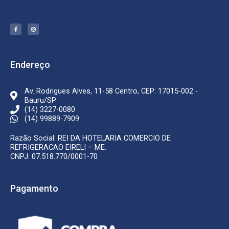
F
I
a
n
c
s
e
t
b
a
o
g
o
r
k
a
Endereço
-
m
f
Av. Rodrigues Alves, 11-58 Centro, CEP: 17015-002 -
Bauru/SP
(14) 3227-0080
(14) 99889-7909
Razão Social: REI DA HOTELARIA COMERCIO DE
REFRIGERACAO EIRELI – ME.
CNPJ: 07.518.770/0001-70
Pagamento