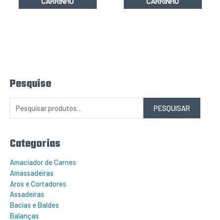
CARRINHO
CARRINHO
Pesquise
P
e
s
q
PESQUISAR
u
i
s
a
r
Categorias
p
o
r
Amaciador de Carnes
:
Amassadeiras
Aros e Cortadores
Assadeiras
Bacias e Baldes
Balanças