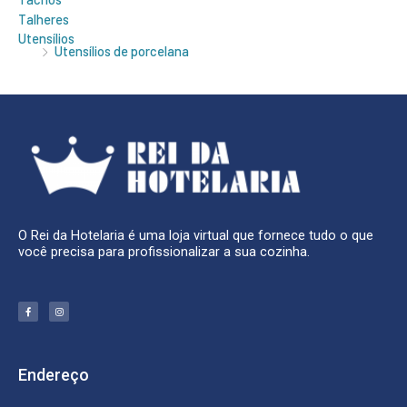
Talheres
Utensílios
Utensílios de porcelana
O Rei da Hotelaria é uma loja virtual que fornece tudo o que
você precisa para profissionalizar a sua cozinha.
F
I
a
n
c
s
e
t
b
a
o
g
o
r
k
a
Endereço
-
m
f