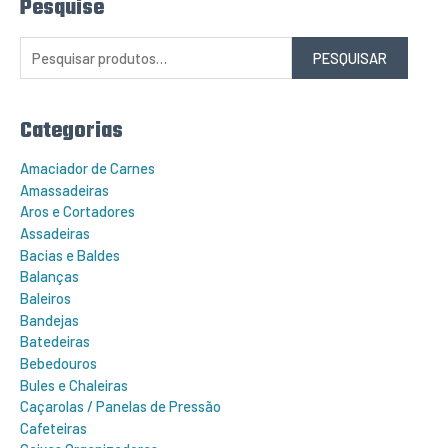
Pesquise
P
e
s
q
PESQUISAR
u
i
s
a
r
Categorias
p
o
r
Amaciador de Carnes
:
Amassadeiras
Aros e Cortadores
Assadeiras
Bacias e Baldes
Balanças
Baleiros
Bandejas
Batedeiras
Bebedouros
Bules e Chaleiras
Caçarolas / Panelas de Pressão
Cafeteiras