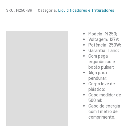
SKU:
M250-BR
Categoria:
Liquidificadores e Trituradores
Modelo: M 250;
Descrição
Voltagem: 127V;
Potência: 250W;
Informação adicional
Garantia: 1 ano;
Com pega
ergonômico e
botão pulsar;
Alça para
pendurar;
Corpo leve de
plástico;
Copo medidor de
500 ml;
Cabo de energia
com 1 metro de
comprimento.