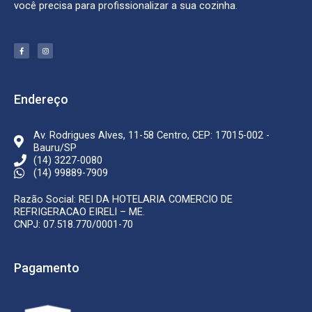
você precisa para profissionalizar a sua cozinha.
F
I
a
n
c
s
e
t
b
a
o
g
o
r
k
a
Endereço
-
m
f
Av. Rodrigues Alves, 11-58 Centro, CEP: 17015-002 -
Bauru/SP
(14) 3227-0080
(14) 99889-7909
Razão Social: REI DA HOTELARIA COMERCIO DE
REFRIGERACAO EIRELI – ME.
CNPJ: 07.518.770/0001-70
Pagamento