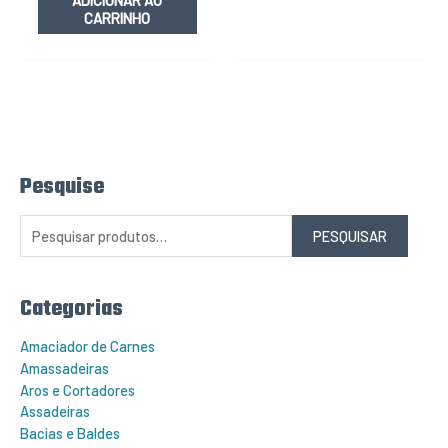
CARRINHO
Pesquise
P
e
s
q
PESQUISAR
u
i
s
a
r
Categorias
p
o
r
Amaciador de Carnes
:
Amassadeiras
Aros e Cortadores
Assadeiras
Bacias e Baldes