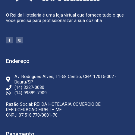
O Rei da Hotelaria é uma loja virtual que fornece tudo o que
você precisa para profissionalizar a sua cozinha.
F
I
a
n
c
s
e
t
b
a
o
g
o
r
k
a
Endereço
-
m
f
Av. Rodrigues Alves, 11-58 Centro, CEP: 17015-002 -
Bauru/SP
(14) 3227-0080
(14) 99889-7909
Razão Social: REI DA HOTELARIA COMERCIO DE
REFRIGERACAO EIRELI – ME.
CNPJ: 07.518.770/0001-70
Pagamento