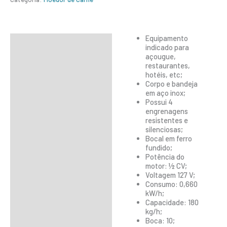
Equipamento
Descrição
indicado para
açougue,
Informação adicional
restaurantes,
hotéis, etc;
Corpo e bandeja
em aço inox;
Possui 4
engrenagens
resistentes e
silenciosas;
Bocal em ferro
fundido;
Potência do
motor: ½ CV;
Voltagem 127 V;
Consumo: 0,660
kW/h;
Capacidade: 180
kg/h;
Boca: 10;