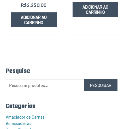
R$
2.250,00
ADICIONAR AO
CARRINHO
ADICIONAR AO
CARRINHO
Pesquise
P
e
s
q
PESQUISAR
u
i
s
a
r
Categorias
p
o
r
Amaciador de Carnes
:
Amassadeiras