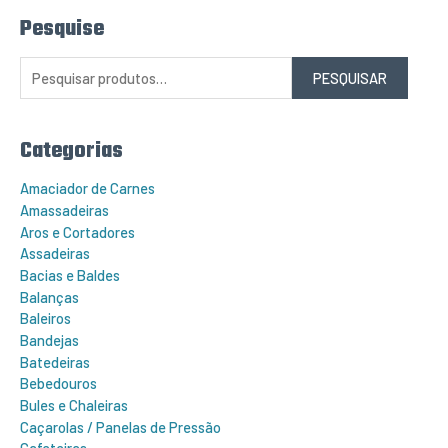
Pesquise
P
e
s
q
PESQUISAR
u
i
s
a
r
Categorias
p
o
r
Amaciador de Carnes
:
Amassadeiras
Aros e Cortadores
Assadeiras
Bacias e Baldes
Balanças
Baleiros
Bandejas
Batedeiras
Bebedouros
Bules e Chaleiras
Caçarolas / Panelas de Pressão