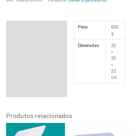
SKU:
7898597300381
Categoria:
Caixas Organizadoras
Informação adicional
Peso
600
g
Dimensões
25
×
25
×
22
cm
Produtos relacionados