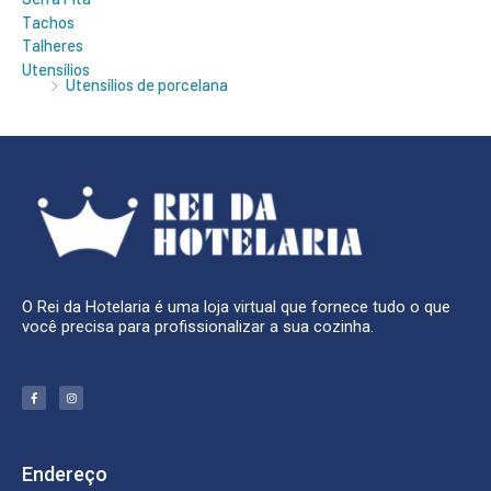
Tachos
Talheres
Utensílios
Utensílios de porcelana
O Rei da Hotelaria é uma loja virtual que fornece tudo o que
você precisa para profissionalizar a sua cozinha.
F
I
a
n
c
s
e
t
b
a
o
g
o
r
k
a
Endereço
-
m
f