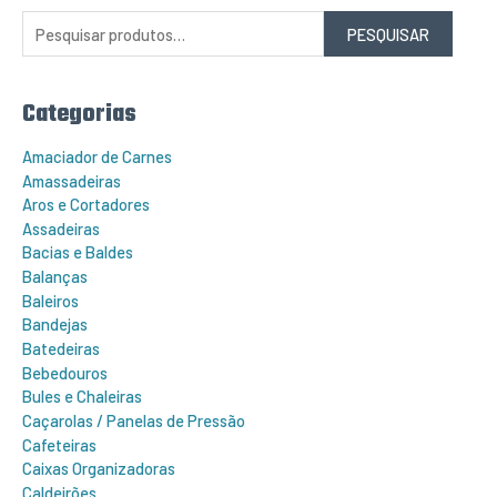
s
q
PESQUISAR
u
i
s
a
r
Categorias
p
o
r
Amaciador de Carnes
:
Amassadeiras
Aros e Cortadores
Assadeiras
Bacias e Baldes
Balanças
Baleiros
Bandejas
Batedeiras
Bebedouros
Bules e Chaleiras
Caçarolas / Panelas de Pressão
Cafeteiras
Caixas Organizadoras
Caldeirões