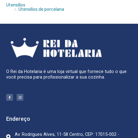
Utensílios
Utensílios de porcelana
O Rei da Hotelaria é uma loja virtual que fornece tudo o que
você precisa para profissionalizar a sua cozinha.
F
I
a
n
c
s
e
t
b
a
o
g
o
r
k
a
Endereço
-
m
f
Av. Rodrigues Alves, 11-58 Centro, CEP: 17015-002 -