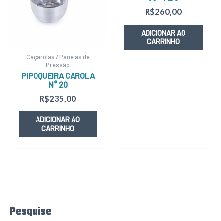
R$
260,00
ADICIONAR AO
CARRINHO
Caçarolas / Panelas de
Pressão
PIPOQUEIRA CAROLA
N° 20
R$
235,00
ADICIONAR AO
CARRINHO
Pesquise
P
e