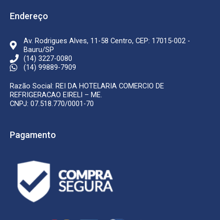
o
g
o
r
k
a
Endereço
-
m
f
Av. Rodrigues Alves, 11-58 Centro, CEP: 17015-002 -
Bauru/SP
(14) 3227-0080
(14) 99889-7909
Razão Social: REI DA HOTELARIA COMERCIO DE
REFRIGERACAO EIRELI – ME.
CNPJ: 07.518.770/0001-70
Pagamento