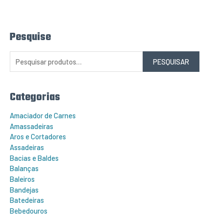
Pesquise
P
e
s
q
PESQUISAR
u
i
s
a
r
Categorias
p
o
r
Amaciador de Carnes
:
Amassadeiras
Aros e Cortadores
Assadeiras
Bacias e Baldes
Balanças
Baleiros
Bandejas
Batedeiras
Bebedouros