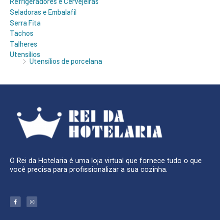
Refrigeradores e Cervejeiras
Seladoras e Embalafil
Serra Fita
Tachos
Talheres
Utensílios
Utensílios de porcelana
O Rei da Hotelaria é uma loja virtual que fornece tudo o que
você precisa para profissionalizar a sua cozinha.
F
I
a
n
c
s
e
t
b
a