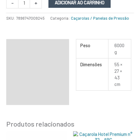
-
+
ADICIONAR AO CARRINHO
SKU:
7896747009245
Categoria:
Caçarolas / Panelas de Pressão
Informação adicional
Peso
6000
g
Dimensões
55 ×
27 ×
43
cm
Produtos relacionados