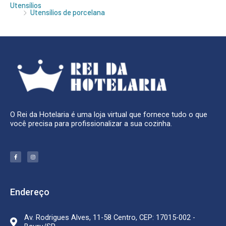
Utensílios
Utensílios de porcelana
O Rei da Hotelaria é uma loja virtual que fornece tudo o que
você precisa para profissionalizar a sua cozinha.
F
I
a
n
c
s
e
t
b
a
o
g
o
r
k
a
Endereço
-
m
f
Av. Rodrigues Alves, 11-58 Centro, CEP: 17015-002 -