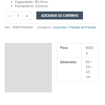
Capacidade: 18 Litros;
Fechamento: Externo;
-
+
ADICIONAR AO CARRINHO
SKU:
7896747009061
Categoria:
Caçarolas / Panelas de Pressão
Informação adicional
Peso
8000
g
Dimensões
55 ×
33 ×
43
cm