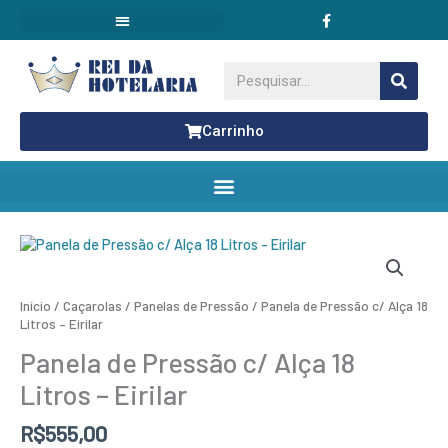
F
Ir
a
para
c
o
e
conteúdo
b
Pesquisar
o
o
k
Carrinho
Panela
de
Pressão
c/
Início
/
Caçarolas / Panelas de Pressão
/ Panela de Pressão c/ Alça 18
Alça
Litros – Eirilar
18
Litros
Panela de Pressão c/ Alça 18
-
Eirilar
Litros – Eirilar
quantidade
R$
555,00