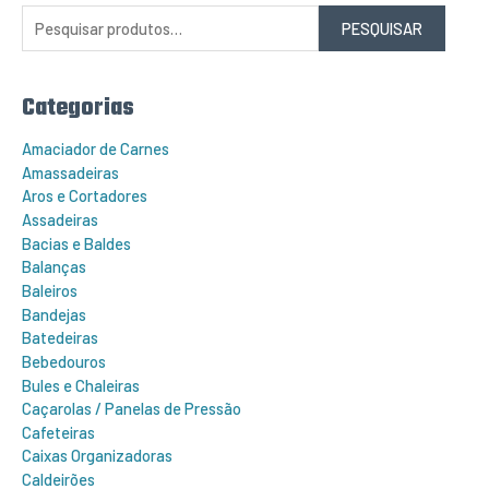
q
PESQUISAR
u
i
s
a
r
Categorias
p
o
r
Amaciador de Carnes
:
Amassadeiras
Aros e Cortadores
Assadeiras
Bacias e Baldes
Balanças
Baleiros
Bandejas
Batedeiras
Bebedouros
Bules e Chaleiras
Caçarolas / Panelas de Pressão
Cafeteiras
Caixas Organizadoras
Caldeirões