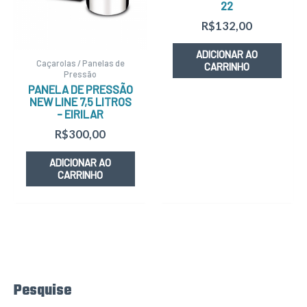
22
R$
132,00
ADICIONAR AO
Caçarolas / Panelas de
CARRINHO
Pressão
PANELA DE PRESSÃO
NEW LINE 7,5 LITROS
– EIRILAR
R$
300,00
ADICIONAR AO
CARRINHO
Pesquise
P
e
s