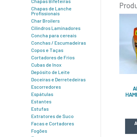
Chapas Bifeteiras
Produ
Chapas de Lanche
Profissionais
Char Broilers
Cilindros Laminadores
Concha para cereais
Conchas / Escumadeiras
Copos e Taças
Cortadores de Frios
Cubas de Inox
Depósito de Leite
Doceiras e Derretedeiras
Escorredores
A
Espátulas
HAM
Estantes
Estufas
Extratores de Suco
A
Facas e Cortadores
Fogões