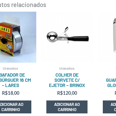
tos relacionados
Utensílios
Utensílios
BAFADOR DE
COLHER DE
BÚRGUER 16 CM
SORVETE C/
GUA
– LARES
EJETOR – BRINOX
GLO
R$
18,00
R$
120,00
DICIONAR AO
ADICIONAR AO
AD
CARRINHO
CARRINHO