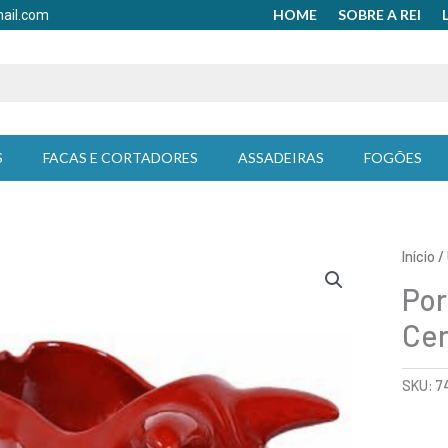
HOME
SOBRE A REI
mail.com
S
FACAS E CORTADORES
ASSADEIRAS
FOGÕES
Início
/
Por
Ce
SKU:
7