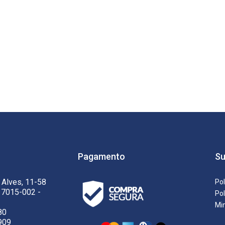
Pagamento
Su
 Alves, 11-58
Pol
17015-002 -
Pol
Mi
80
909