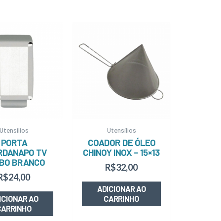
Utensílios
Utensílios
PORTA
COADOR DE ÓLEO
RDANAPO TV
CHINOY INOX – 15×13
BO BRANCO
R$
32,00
R$
24,00
ADICIONAR AO
ICIONAR AO
CARRINHO
CARRINHO