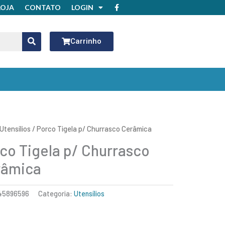
F
LOJA
CONTATO
LOGIN
a
c
e
b
o
Carrinho
o
k
Utensílios
/ Porco Tigela p/ Churrasco Cerâmica
co Tigela p/ Churrasco
râmica
45896596
Categoria:
Utensílios