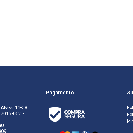
Pagamento
Su
 Alves, 11-58
Pol
17015-002 -
Pol
Mi
80
909