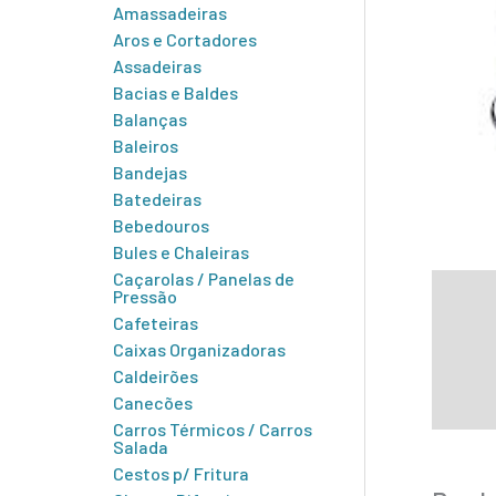
Amassadeiras
Aros e Cortadores
Assadeiras
Bacias e Baldes
Balanças
Baleiros
Bandejas
Batedeiras
Bebedouros
Bules e Chaleiras
Caçarolas / Panelas de
Descr
Pressão
Cafeteiras
Infor
Caixas Organizadoras
Caldeirões
Canecões
Carros Térmicos / Carros
Salada
Cestos p/ Fritura