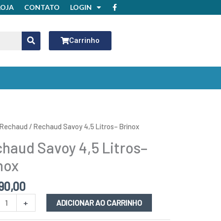
F
LOJA
CONTATO
LOGIN
a
c
e
b
o
Carrinho
o
k
ud
Rechaud
/ Rechaud Savoy 4,5 Litros– Brinox
haud Savoy 4,5 Litros–
–
nox
idade
90,00
+
ADICIONAR AO CARRINHO