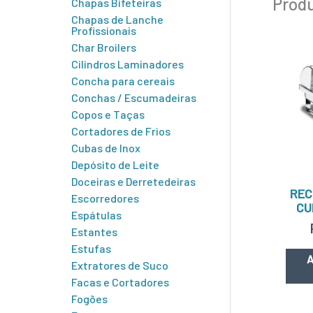
Produ
Chapas Bifeteiras
Chapas de Lanche
Profissionais
Char Broilers
Cilindros Laminadores
Concha para cereais
Conchas / Escumadeiras
Copos e Taças
Cortadores de Frios
Cubas de Inox
Depósito de Leite
Doceiras e Derretedeiras
REC
Escorredores
CU
Espátulas
Estantes
Estufas
A
Extratores de Suco
Facas e Cortadores
Fogões