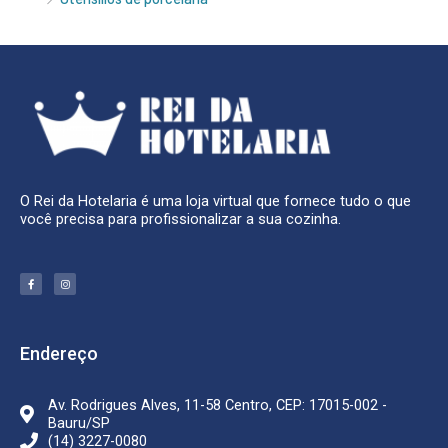
O Rei da Hotelaria é uma loja virtual que fornece tudo o que
você precisa para profissionalizar a sua cozinha.
F
I
a
n
c
s
e
t
b
a
o
g
o
r
k
a
Endereço
-
m
f
Av. Rodrigues Alves, 11-58 Centro, CEP: 17015-002 -
Bauru/SP
(14) 3227-0080