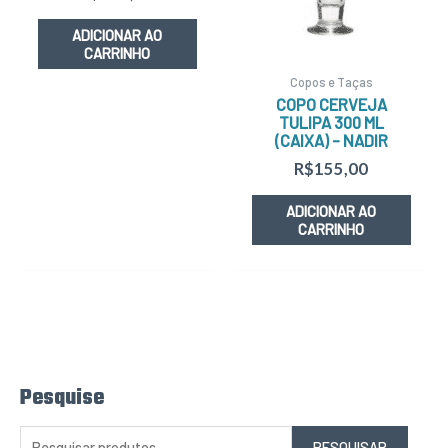
ADICIONAR AO
CARRINHO
Copos e Taças
COPO CERVEJA
TULIPA 300 ML
(CAIXA) – NADIR
R$
155,00
ADICIONAR AO
CARRINHO
Pesquise
P
e
s
q
PESQUISAR