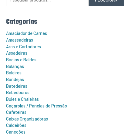
u
i
s
a
r
Categorias
p
o
r
Amaciador de Carnes
:
Amassadeiras
Aros e Cortadores
Assadeiras
Bacias e Baldes
Balanças
Baleiros
Bandejas
Batedeiras
Bebedouros
Bules e Chaleiras
Caçarolas / Panelas de Pressão
Cafeteiras
Caixas Organizadoras
Caldeirões
Canecões