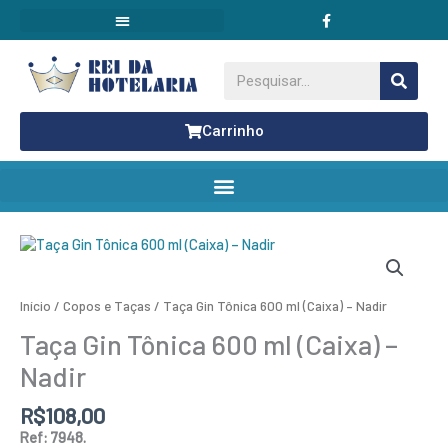
F
Ir
a
para
c
o
e
conteúdo
b
Pesquisar
o
o
k
Carrinho
Taça
Gin
Tônica
600
Início
/
Copos e Taças
/ Taça Gin Tônica 600 ml (Caixa) – Nadir
ml
(Caixa)
Taça Gin Tônica 600 ml (Caixa) –
–
Nadir
Nadir
quantidade
R$
108,00
Ref: 7948.