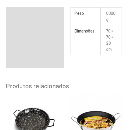
Informação adicional
Peso
6000
g
Dimensões
70 ×
70 ×
20
cm
Produtos relacionados