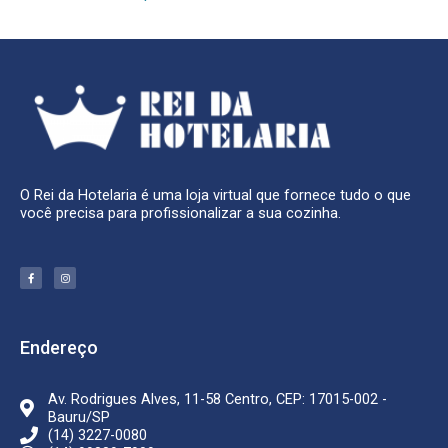
O Rei da Hotelaria é uma loja virtual que fornece tudo o que
você precisa para profissionalizar a sua cozinha.
F
I
a
n
c
s
e
t
b
a
o
g
o
r
k
a
Endereço
-
m
f
Av. Rodrigues Alves, 11-58 Centro, CEP: 17015-002 -
Bauru/SP
(14) 3227-0080