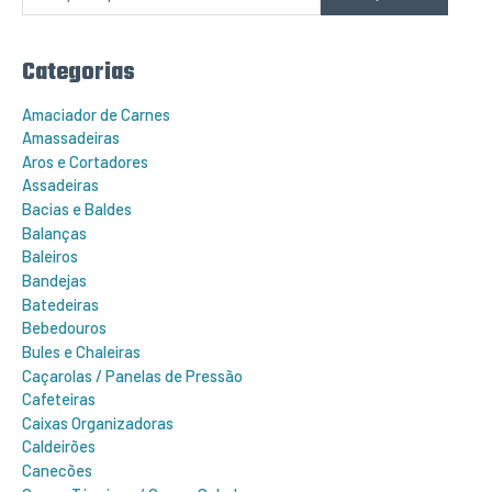
i
s
a
r
Categorias
p
o
r
Amaciador de Carnes
:
Amassadeiras
Aros e Cortadores
Assadeiras
Bacias e Baldes
Balanças
Baleiros
Bandejas
Batedeiras
Bebedouros
Bules e Chaleiras
Caçarolas / Panelas de Pressão
Cafeteiras
Caixas Organizadoras
Caldeirões
Canecões