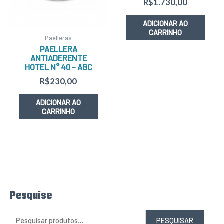
R$
1.730,00
ADICIONAR AO
CARRINHO
Paelleras
PAELLERA
ANTIADERENTE
HOTEL N° 40 – ABC
R$
230,00
ADICIONAR AO
CARRINHO
Pesquise
P
e
s
q
PESQUISAR
u