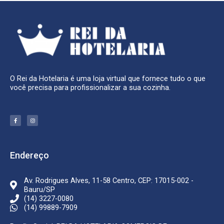
O Rei da Hotelaria é uma loja virtual que fornece tudo o que
você precisa para profissionalizar a sua cozinha.
F
I
a
n
c
s
e
t
b
a
o
g
o
r
k
a
Endereço
-
m
f
Av. Rodrigues Alves, 11-58 Centro, CEP: 17015-002 -
Bauru/SP
(14) 3227-0080
(14) 99889-7909