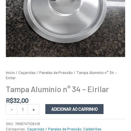
Início
/
Caçarolas / Panelas de Pressão
/ Tampa Alumínio n° 34 –
Eirilar
Tampa Alumínio n° 34 – Eirilar
R$
32,00
-
+
ADICIONAR AO CARRINHO
SKU:
7896747106418
Categorias:
Caçarolas / Panelas de Pressão
,
Caldeirões