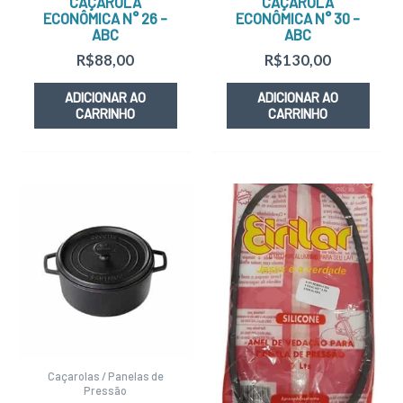
CAÇAROLA
CAÇAROLA
ECONÔMICA N° 26 –
ECONÔMICA N° 30 –
ABC
ABC
R$
88,00
R$
130,00
ADICIONAR AO
ADICIONAR AO
CARRINHO
CARRINHO
Caçarolas / Panelas de
Pressão