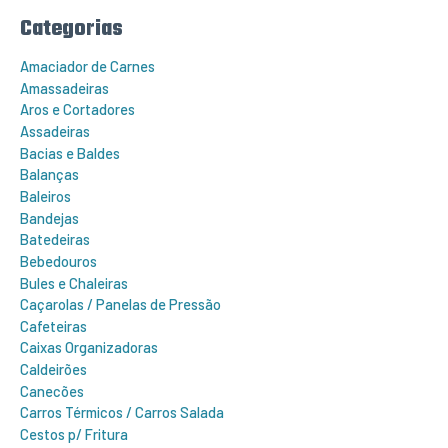
r
Categorias
p
o
r
Amaciador de Carnes
:
Amassadeiras
Aros e Cortadores
Assadeiras
Bacias e Baldes
Balanças
Baleiros
Bandejas
Batedeiras
Bebedouros
Bules e Chaleiras
Caçarolas / Panelas de Pressão
Cafeteiras
Caixas Organizadoras
Caldeirões
Canecões
Carros Térmicos / Carros Salada
Cestos p/ Fritura