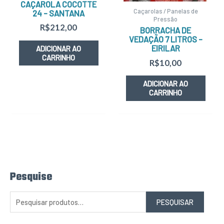
CAÇAROLA COCOTTE
Caçarolas / Panelas de
24 – SANTANA
Pressão
R$
212,00
BORRACHA DE
VEDAÇÃO 7 LITROS –
EIRILAR
ADICIONAR AO
CARRINHO
R$
10,00
ADICIONAR AO
CARRINHO
Pesquise
P
e
s
q
PESQUISAR
u
i
s
a