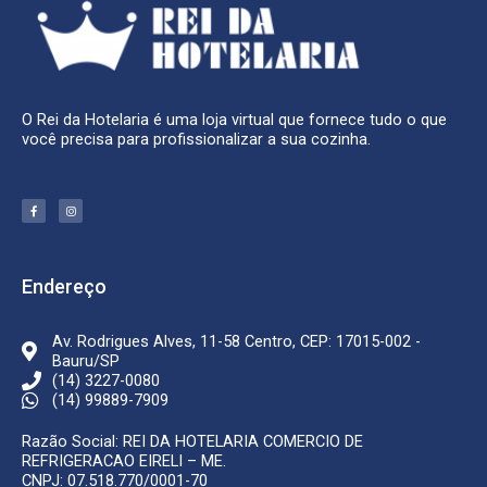
O Rei da Hotelaria é uma loja virtual que fornece tudo o que
você precisa para profissionalizar a sua cozinha.
F
I
a
n
c
s
e
t
b
a
o
g
o
r
k
a
Endereço
-
m
f
Av. Rodrigues Alves, 11-58 Centro, CEP: 17015-002 -
Bauru/SP
(14) 3227-0080
(14) 99889-7909
Razão Social: REI DA HOTELARIA COMERCIO DE
REFRIGERACAO EIRELI – ME.
CNPJ: 07.518.770/0001-70