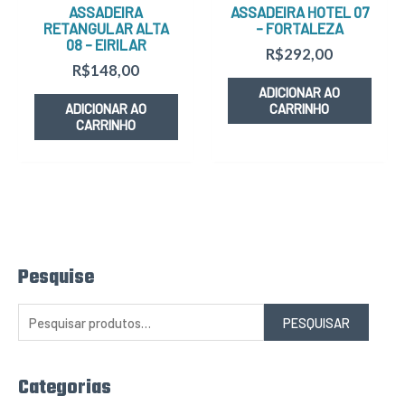
ASSADEIRA
ASSADEIRA HOTEL 07
RETANGULAR ALTA
– FORTALEZA
08 – EIRILAR
R$
292,00
R$
148,00
ADICIONAR AO
ADICIONAR AO
CARRINHO
CARRINHO
Pesquise
P
e
s
q
PESQUISAR
u
i
s
a
r
Categorias
p
o