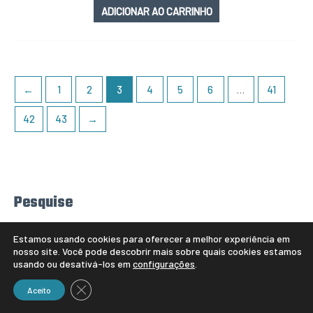
ADICIONAR AO CARRINHO
←
1
2
3
4
5
6
…
41
42
43
→
Pesquise
P
e
s
q
PESQUISAR
u
Estamos usando cookies para oferecer a melhor experiência em
i
nosso site. Você pode descobrir mais sobre quais cookies estamos
s
usando ou desativá-los em
configurações
.
a
r
Categorias de produto
p
CLOSE GDPR COOKIE BANNER
Aceito
o
r