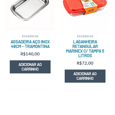
Assadeiras
Assadeiras
ASSADEIRA AÇO INOX
LASANHEIRA
48CM – TRAMONTINA
RETANGULAR
MARINEX C/ TAMPA 5
R$
140,00
LITROS
R$
72,00
ADICIONAR AO
CARRINHO
ADICIONAR AO
CARRINHO