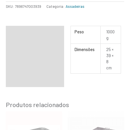
SKU:
7896747003939
Categoria:
Assadeiras
Informação adicional
Peso
1000
g
Dimensões
25 ×
39 ×
8
cm
Produtos relacionados