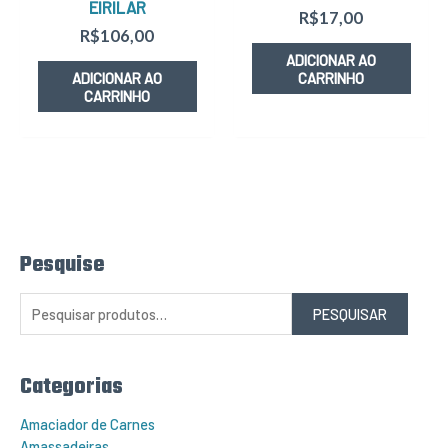
EIRILAR
R$
17,00
R$
106,00
ADICIONAR AO
ADICIONAR AO
CARRINHO
CARRINHO
Pesquise
P
e
s
q
PESQUISAR
u
i
s
a
r
Categorias
p
o
r
Amaciador de Carnes
:
Amassadeiras