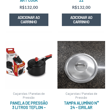
ART COOK
22
R$
132,00
R$
132,00
ADICIONAR AO
ADICIONAR AO
CARRINHO
CARRINHO
Caçarolas / Panelas de
Caçarolas / Panelas de
Pressão
Pressão
PANELA DE PRESSÃO
TAMPA ALUMÍNIO N°
3 LITROS TEFLON –
24 – EIRILAR