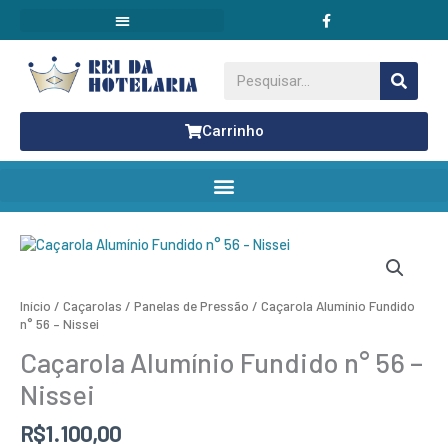
F
Ir
a
para
c
o
e
conteúdo
b
Pesquisar
o
o
k
Carrinho
Início
/
Caçarolas / Panelas de Pressão
/ Caçarola Alumínio Fundido
n° 56 – Nissei
Caçarola Alumínio Fundido n° 56 –
Nissei
R$
1.100,00