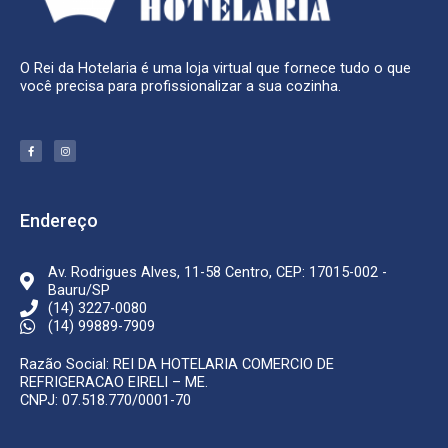
O Rei da Hotelaria é uma loja virtual que fornece tudo o que
você precisa para profissionalizar a sua cozinha.
F
I
a
n
c
s
e
t
b
a
o
g
o
r
k
a
Endereço
-
m
f
Av. Rodrigues Alves, 11-58 Centro, CEP: 17015-002 -
Bauru/SP
(14) 3227-0080
(14) 99889-7909
Razão Social: REI DA HOTELARIA COMERCIO DE
REFRIGERACAO EIRELI – ME.
CNPJ: 07.518.770/0001-70