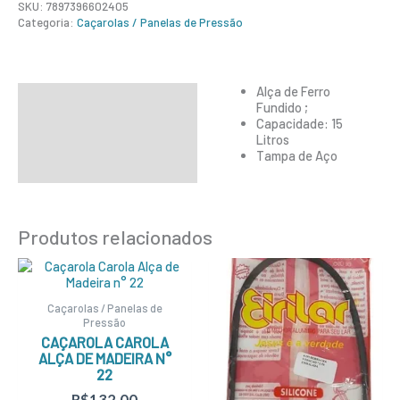
SKU:
7897396602405
Categoria:
Caçarolas / Panelas de Pressão
Alça de Ferro
Descrição
Fundido ;
Capacidade: 15
Informação adicional
Litros
Tampa de Aço
Produtos relacionados
Caçarolas / Panelas de
Pressão
CAÇAROLA CAROLA
ALÇA DE MADEIRA N°
22
R$
132,00