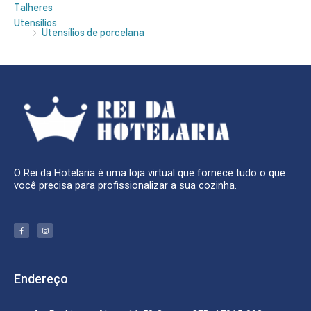
Talheres
Utensílios
Utensílios de porcelana
O Rei da Hotelaria é uma loja virtual que fornece tudo o que
você precisa para profissionalizar a sua cozinha.
F
I
a
n
c
s
e
t
b
a
o
g
o
r
k
a
Endereço
-
m
f