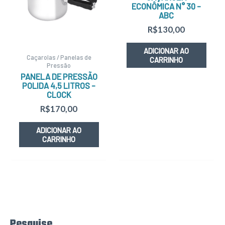
ECONÔMICA N° 30 –
ABC
R$
130,00
ADICIONAR AO
Caçarolas / Panelas de
CARRINHO
Pressão
PANELA DE PRESSÃO
POLIDA 4,5 LITROS –
CLOCK
R$
170,00
ADICIONAR AO
CARRINHO
Pesquise
P