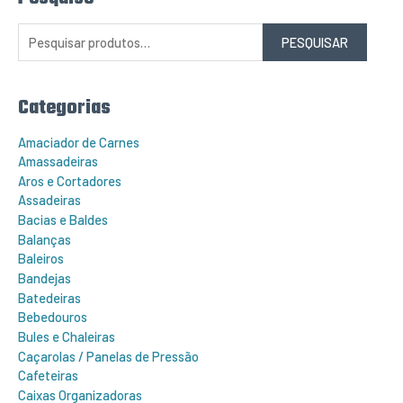
e
s
q
PESQUISAR
u
i
s
a
r
Categorias
p
o
r
Amaciador de Carnes
:
Amassadeiras
Aros e Cortadores
Assadeiras
Bacias e Baldes
Balanças
Baleiros
Bandejas
Batedeiras
Bebedouros
Bules e Chaleiras
Caçarolas / Panelas de Pressão
Cafeteiras
Caixas Organizadoras