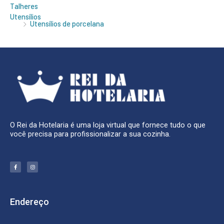
Talheres
Utensílios
Utensílios de porcelana
O Rei da Hotelaria é uma loja virtual que fornece tudo o que
você precisa para profissionalizar a sua cozinha.
F
I
a
n
c
s
e
t
b
a
o
g
o
r
k
a
Endereço
-
m
f