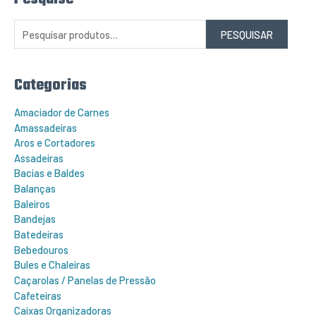
e
s
q
PESQUISAR
u
i
s
a
r
Categorias
p
o
r
Amaciador de Carnes
:
Amassadeiras
Aros e Cortadores
Assadeiras
Bacias e Baldes
Balanças
Baleiros
Bandejas
Batedeiras
Bebedouros
Bules e Chaleiras
Caçarolas / Panelas de Pressão
Cafeteiras
Caixas Organizadoras